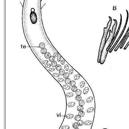
C. birostrata
C. brachystyla
C. cassida