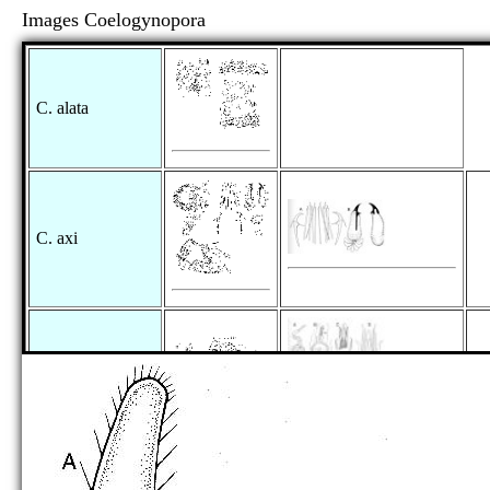
Images Coelogynopora
C. alata
C. axi
C. biarmata