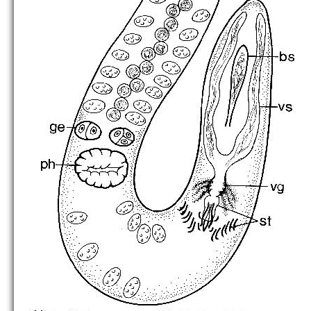
C. cochleare
C. coniuncta
C. coronata
C. distortofolio