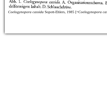
Coelogynopora cassida
Sopott-Ehlers, 1985 [=
Coelogynopora ca
C. erotica
[no figure]
C. faenofurca
C. faeroernensis
C. falcaria