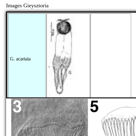
Images Gieysztoria
G. acariaia
G. ashokae