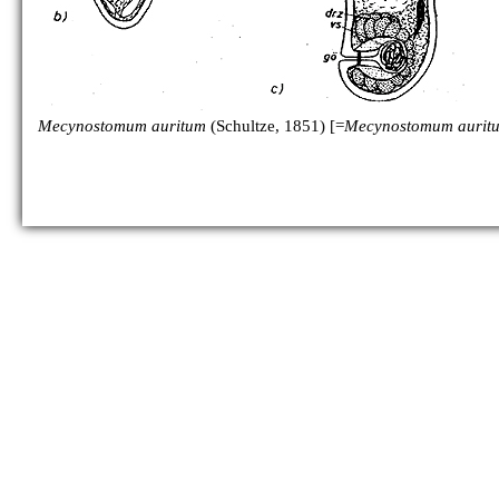
Mecynostomum auritum
(Schultze, 1851) [=
Mecynostomum aurit
M. haplovarium
M. lentiferum
[no figure]
M. predatum