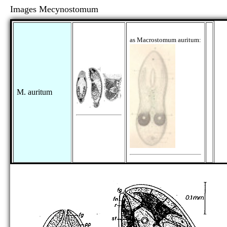
Images Mecynostomum
as Macrostomum auritum:
M. auritum
M. caudatum
[no figure]
M. cordiforme
[no figure]