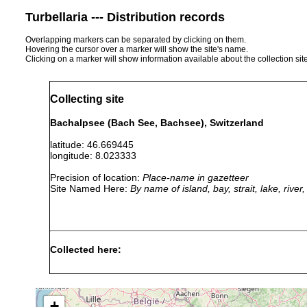
Turbellaria --- Distribution records
Overlapping markers can be separated by clicking on them.
Hovering the cursor over a marker will show the site's name.
Clicking on a marker will show information available about the collection sit
Collecting site
Bachalpsee (Bach See, Bachsee), Switzerland
latitude: 46.669445
longitude: 8.023333
Precision of location:
Place-name in gazetteer
Site Named Here:
By name of island, bay, strait, lake, rive
Collected here:
1907-1911 or
Teicharti
Dalyellia diadema
earlier
ü. M.). Sä
+