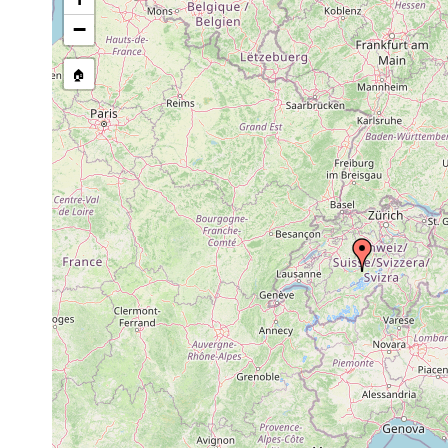
Teicharti
Castrella truncata
1911 or earlier
M.).
−
Rhynchomesostoma
1907 or
Teicharti
rostratum
earlier
🏠
1907 or
Castrada luteola
Teicharti
earlier
1907 or
Mesostoma lingua
Teicharti
earlier
Mesostoma lingua
1911 or earlier
teicharti