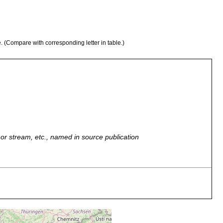
e. (Compare with corresponding letter in table.)
r, or stream, etc., named in source publication
ge Erweiterung des Mühlebaches nahe beim Bachalpsee (2264 m
gistalsee (1938 m).