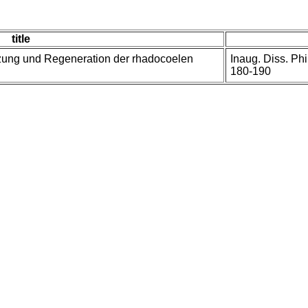
title
anzung und Regeneration der rhadocoelen
Inaug. Diss. Phil
180-190