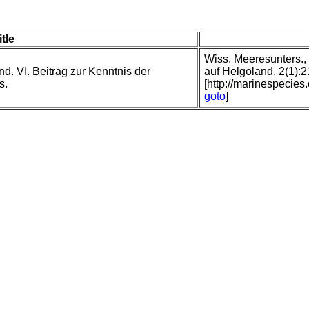
itle
Wiss. Meeresunters., K
d. VI. Beitrag zur Kenntnis der
auf Helgoland. 2(1):2
s.
[http://marinespecie
goto
]