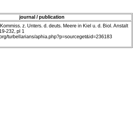
journal / publication
ommiss. z. Unters. d. deuts. Meere in Kiel u. d. Biol. Anstalt
19-232, pl 1
s.org/turbellarians/aphia.php?p=sourceget&id=236183