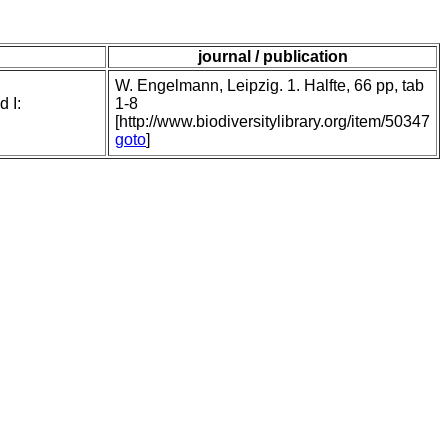
journal / publication
W. Engelmann, Leipzig. 1. Halfte, 66 pp, tab
 I:
1-8
[http://www.biodiversitylibrary.org/item/50347
goto
]