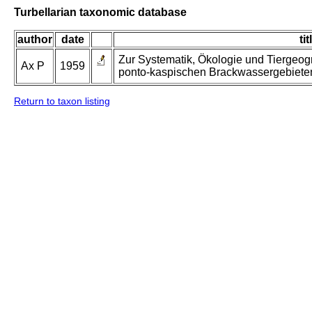
Turbellarian taxonomic database
author
date
tit
Zur Systematik, Ökologie und Tiergeogr
Ax P
1959
ponto-kaspischen Brackwassergebiete
Return to taxon listing