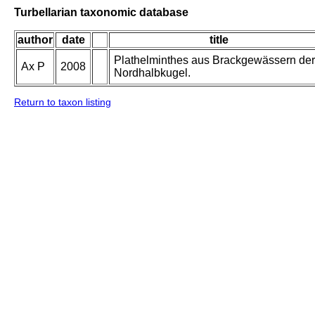
Turbellarian taxonomic database
author
date
title
Plathelminthes aus Brackgewässern der
Ax P
2008
Nordhalbkugel.
Return to taxon listing