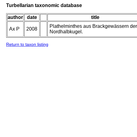
Turbellarian taxonomic database
author
date
title
Plathelminthes aus Brackgewässern der
Ax P
2008
Nordhalbkugel.
Return to taxon listing