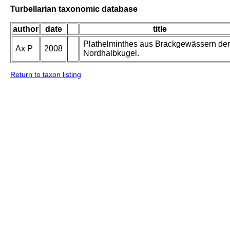
Turbellarian taxonomic database
author
date
title
Plathelminthes aus Brackgewässern der
Ax P
2008
Nordhalbkugel.
Return to taxon listing