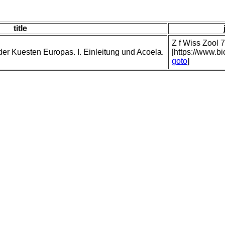
title
Z f Wiss Zool 
der Kuesten Europas. I. Einleitung und Acoela.
[https://www.b
goto
]