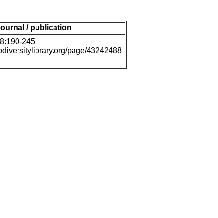
journal / publication
78:190-245
iodiversitylibrary.org/page/43242488