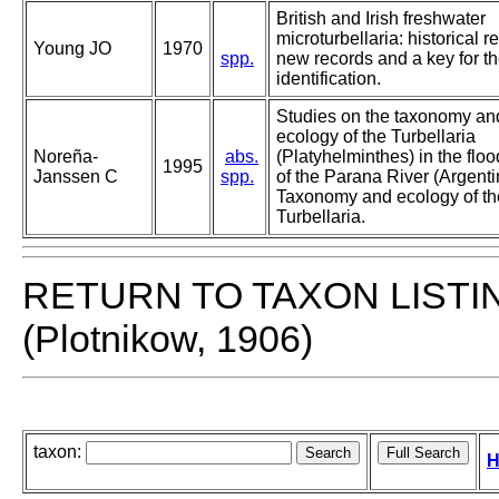
British and Irish freshwater
microturbellaria: historical r
Young JO
1970
spp.
new records and a key for th
identification.
Studies on the taxonomy an
ecology of the Turbellaria
Noreña-
abs.
(Platyhelminthes) in the floo
1995
Janssen C
spp.
of the Parana River (Argentin
Taxonomy and ecology of th
Turbellaria.
RETURN TO TAXON LISTI
(Plotnikow, 1906)
taxon:
H