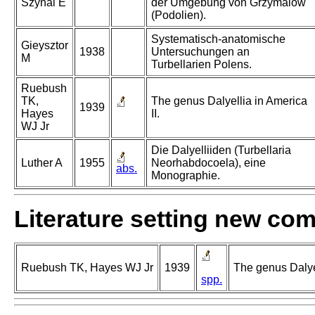
Szynal E
der Umgebung von Grzymalow
(Podolien).
Systematisch-anatomische
Gieysztor
1938
Untersuchungen an
M
Turbellarien Polens.
Ruebush
TK,
The genus Dalyellia in America
1939
Hayes
II.
WJ Jr
Die Dalyelliiden (Turbellaria
Luther A
1955
Neorhabdocoela), eine
abs.
Monographie.
Literature setting new co
Ruebush TK, Hayes WJ Jr
1939
The genus Dalyel
spp.