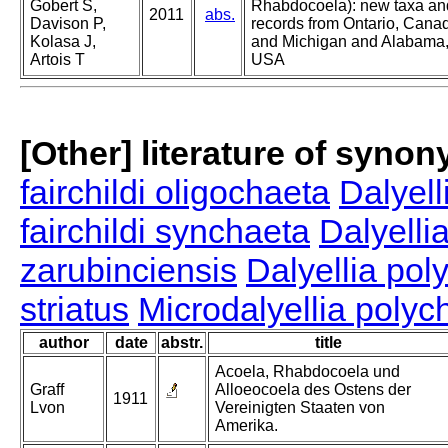
Gobert S,
Rhabdocoela): new taxa an
2011
abs.
Davison P,
records from Ontario, Cana
Kolasa J,
and Michigan and Alabama
Artois T
USA
[Other] literature of syno
fairchildi oligochaeta
Dalyell
fairchildi synchaeta
Dalyelli
zarubinciensis
Dalyellia pol
striatus
Microdalyellia polyc
author
date
abstr.
title
Acoela, Rhabdocoela und
Graff
Alloeocoela des Ostens der
1911
Lvon
Vereinigten Staaten von
Amerika.