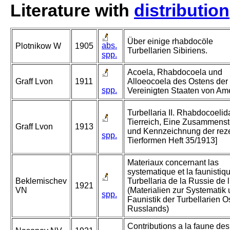
Literature with
distribution
Über einige rhabdocöle
abs.
Plotnikow W
1905
Turbellarien Sibiriens.
spp.
Acoela, Rhabdocoela und
Graff Lvon
1911
Alloeocoela des Ostens der
spp.
Vereinigten Staaten von Ame
Turbellaria II. Rhabdocoelid
Tierreich, Eine Zusammenst
Graff Lvon
1913
und Kennzeichnung der rez
spp.
Tierformen Heft 35/1913]
Materiaux concernant las
systematique et la faunistiq
Beklemischev
Turbellaria de la Russie de l
1921
VN
(Materialien zur Systematik
spp.
Faunistik der Turbellarien O
Russlands)
Contributions a la faune des