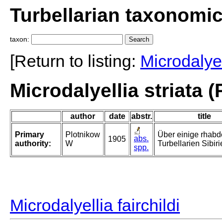
Turbellarian taxonomi
taxon:
[Return to listing:
Microdalyel
Microdalyellia striata 
author
date
abstr.
title
Primary
Plotnikow
Über einige rhabd
abs.
1905
authority:
W
Turbellarien Sibiri
spp.
Microdalyellia fairchildi