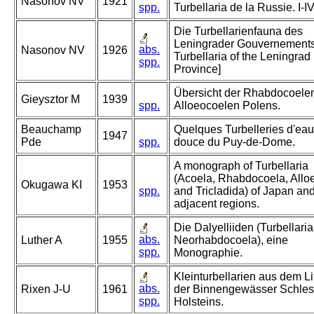
Nasonov NV
1921
spp.
Turbellaria de la Russie. I-IV
Die Turbellarienfauna des
Leningrader Gouvernements
abs.
Nasonov NV
1926
Turbellaria of the Leningrad
spp.
Province]
Übersicht der Rhabdocoele
Gieysztor M
1939
spp.
Alloeocoelen Polens.
Beauchamp
Quelques Turbelleries d'eau
1947
Pde
spp.
douce du Puy-de-Dome.
A monograph of Turbellaria
(Acoela, Rhabdocoela, Allo
Okugawa KI
1953
spp.
and Tricladida) of Japan and
adjacent regions.
Die Dalyelliiden (Turbellaria
abs.
Luther A
1955
Neorhabdocoela), eine
spp.
Monographie.
Kleinturbellarien aus dem Li
abs.
Rixen J-U
1961
der Binnengewässer Schles
spp.
Holsteins.