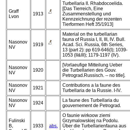
Turbellaria II. Rhabdocoelida.
[Das Tierreich, Eine
Graff
1913
Zusammenstellung und
Lvon
Kennzeichnung der rezenten
Tierformen Heft 35/1913]
Material on the turbellarian
fauna of Russia I, II, III, IV. Bull.
Nasonov
1919
Acad. Sci. Russia, 6th Series,
NV
13 (part 2): pp 619-646(I); 1039-
1053 (II&III); 1179-1197 (IV).
[Vorlaeufige Mitteilung Ueber
Nasonov
1920
die Turbellarien des Gouv.
NV
Petrograd.Russisch. -- no title].
Nasonov
Contributions a la faune des
1921
NV
Turbellaria de la Russie. I-IV.
Nasonov
La faune des Turbellaria du
1924
NV
gouvernement de Petrograd.
O faunie wirkoow ziemi
Fulinski
Grzymalowskiej na Podolu.
B,
1933
abs.
Über die Turbellarienfauna aus