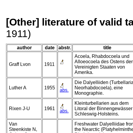
[Other] literature of valid 
1911)
author
date
abstr.
title
Acoela, Rhabdocoela und
Alloeocoela des Ostens der
Graff Lvon
1911
Vereinigten Staaten von
Amerika.
Die Dalyelliiden (Turbellari
Luther A
1955
Neorhabdocoela), eine
abs.
Monographie.
Kleinturbellarien aus dem
Rixen J-U
1961
Litoral der Binnengewässer
abs.
Schleswig-Holsteins.
Van
Freshwater Dalyelliidae fro
Steenkiste N,
the Nearctic (Platyhelminth