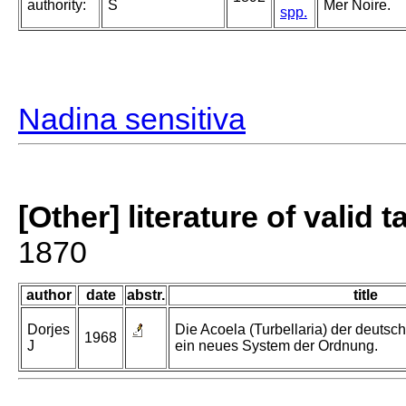
authority:
S
Mer Noire.
spp.
Nadina sensitiva
[Other] literature of valid 
1870
author
date
abstr.
title
Dorjes
Die Acoela (Turbellaria) der deuts
1968
J
ein neues System der Ordnung.