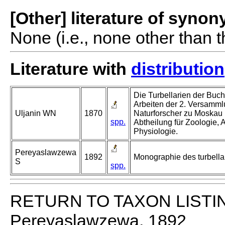
[Other] literature of syno
None (i.e., none other than t
Literature with
distribution
Die Turbellarien der Buch
Arbeiten der 2. Versamml
Uljanin WN
1870
Naturforscher zu Moskau 
spp.
Abtheilung für Zoologie,
Physiologie.
Pereyaslawzewa
1892
Monographie des turbellar
S
spp.
RETURN TO TAXON LISTI
Pereyaslawzewa, 1892