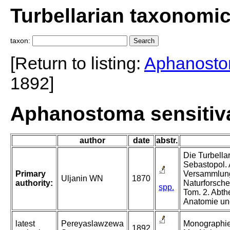
Turbellarian taxonomi
taxon:
[Return to listing:
Aphanost
1892]
Aphanostoma sensitiv
author
date
abstr.
Die Turbella
Sebastopol. 
Primary
Versammlung
Uljanin WN
1870
authority:
Naturforsch
spp.
Tom. 2. Abthe
Anatomie un
latest
Pereyaslawzewa
Monographie 
1892