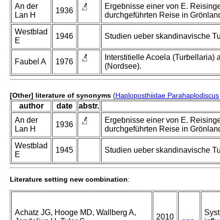
An der
Ergebnisse einer von E. Reising
1936
Lan H
durchgeführten Reise in Grönland
Westblad
1946
Studien ueber skandinavische Tur
E
Interstitielle Acoela (Turbellaria
Faubel A
1976
(Nordsee).
[Other] literature of synonyms
(
Haploposthiidae Parahaplodiscus
author
date
abstr.
An der
Ergebnisse einer von E. Reising
1936
Lan H
durchgeführten Reise in Grönland
Westblad
1945
Studien ueber skandinavische Turb
E
Literature setting new combination
:
Achatz JG, Hooge MD, Wallberg A,
Syst
2010