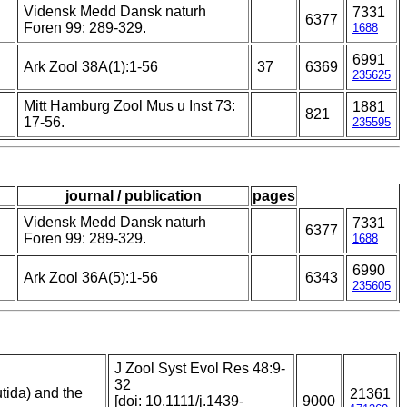
Vidensk Medd Dansk naturh
7331
6377
Foren 99: 289-329.
1688
6991
Ark Zool 38A(1):1-56
37
6369
235625
Mitt Hamburg Zool Mus u Inst 73:
1881
821
17-56.
235595
journal / publication
pages
Vidensk Medd Dansk naturh
7331
6377
Foren 99: 289-329.
1688
6990
Ark Zool 36A(5):1-56
6343
235605
J Zool Syst Evol Res 48:9-
32
tida) and the
21361
[doi: 10.1111/j.1439-
9000