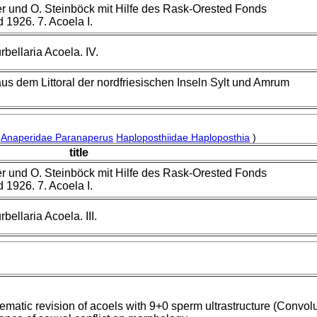
er und O. Steinböck mit Hilfe des Rask-Orested Fonds
 1926. 7. Acoela I.
bellaria Acoela. IV.
) aus dem Littoral der nordfriesischen Inseln Sylt und Amrum
Anaperidae Paranaperus
Haploposthiidae Haploposthia
)
title
er und O. Steinböck mit Hilfe des Rask-Orested Fonds
 1926. 7. Acoela I.
ellaria Acoela. III.
ematic revision of acoels with 9+0 sperm ultrastructure (Convolu