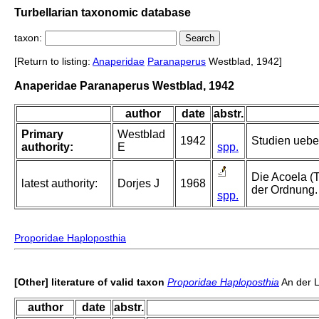
Turbellarian taxonomic database
taxon:
[Return to listing:
Anaperidae
Paranaperus
Westblad, 1942]
Anaperidae Paranaperus Westblad, 1942
author
date
abstr.
Primary
Westblad
1942
Studien ueber
authority:
E
spp.
Die Acoela (
latest authority:
Dorjes J
1968
der Ordnung.
spp.
Proporidae Haploposthia
[Other] literature of valid taxon
Proporidae Haploposthia
An der 
author
date
abstr.