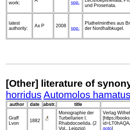
A
Lecithoepitheliata, Pr
spp.
work:
und Proseriata.
latest
Plathelminthes aus 
Ax P
2008
authority:
spp.
der Nordhalbkugel.
[Other] literature of syno
horridus
Automolos hamatu
author
date
abstr.
title
Monographie der
Verlag Wilhel
Graff
Turbellarien I.
[https://boo
1882
Lvon
Rhabdocoelida. (2
id=LT0hAQ
Vol., Leipzig)
goto
]