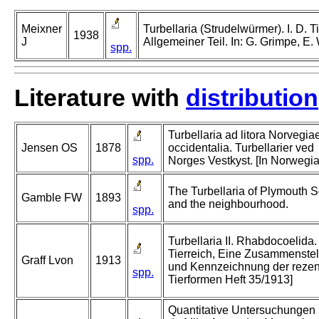
Meixner
Turbellaria (Strudelwürmer). I. D. Ti
1938
J
Allgemeiner Teil. In: G. Grimpe, E
spp.
Literature with
distribution
Turbellaria ad litora Norvegia
Jensen OS
1878
occidentalia. Turbellarier ved
spp.
Norges Vestkyst. [In Norwegia
The Turbellaria of Plymouth 
Gamble FW
1893
and the neighbourhood.
spp.
Turbellaria II. Rhabdocoelida.
Tierreich, Eine Zusammenste
Graff Lvon
1913
und Kennzeichnung der reze
spp.
Tierformen Heft 35/1913]
Quantitative Untersuchungen