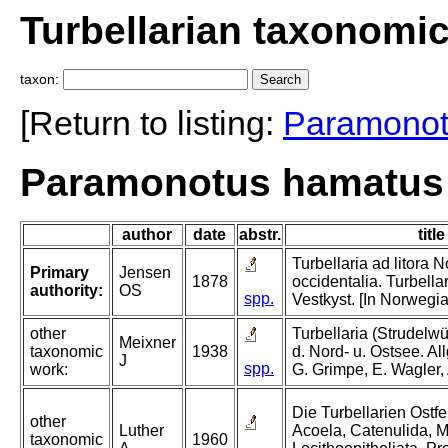
Turbellarian taxonomi
taxon:
[Return to listing:
Paramono
Paramonotus hamatus 
author
date
abstr.
title
Turbellaria ad litora 
Primary
Jensen
1878
occidentalia. Turbella
authority:
OS
spp.
Vestkyst. [In Norwegia
other
Turbellaria (Strudelwür
Meixner
taxonomic
1938
d. Nord- u. Ostsee. All
J
spp.
work:
G. Grimpe, E. Wagler,
Die Turbellarien Ostf
other
Luther
Acoela, Catenulida, 
taxonomic
1960