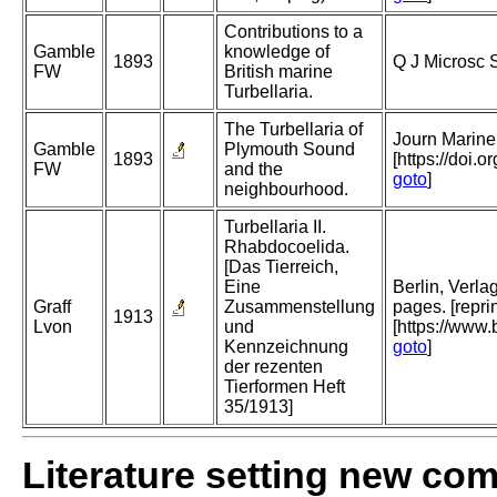
Contributions to a
Gamble
knowledge of
1893
Q J Microsc 
FW
British marine
Turbellaria.
The Turbellaria of
Journ Marine 
Gamble
Plymouth Sound
1893
[https://doi
FW
and the
goto
]
neighbourhood.
Turbellaria II.
Rhabdocoelida.
[Das Tierreich,
Eine
Berlin, Verl
Graff
Zusammenstellung
pages. [repr
1913
Lvon
und
[https://www.
Kennzeichnung
goto
]
der rezenten
Tierformen Heft
35/1913]
Literature setting new co