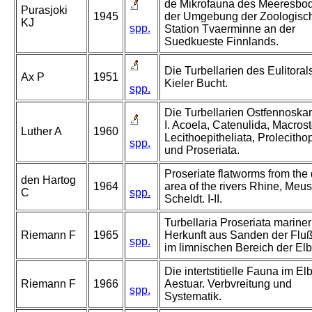
de Mikrofauna des Meeresbod
Purasjoki
1945
der Umgebung der Zoologisc
KJ
spp.
Station Tvaerminne an der
Suedkueste Finnlands.
Die Turbellarien des Eulitoral
Ax P
1951
Kieler Bucht.
spp.
Die Turbellarien Ostfennoska
I. Acoela, Catenulida, Macros
Luther A
1960
Lecithoepitheliata, Prolecitho
spp.
und Proseriata.
Proseriate flatworms from the 
den Hartog
1964
area of the rivers Rhine, Meu
C
spp.
Scheldt. I-II.
Turbellaria Proseriata mariner
Riemann F
1965
Herkunft aus Sanden der Flu
spp.
im limnischen Bereich der Elb
Die intertstitielle Fauna im El
Riemann F
1966
Aestuar. Verbvreitung und
spp.
Systematik.