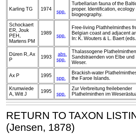
Turbellarian fauna of the Balti
Karling TG
1974
proper. Identification, ecology
spp.
biogeography.
Schockaert
Free-living Plathhelminthes f
ER, Jouk
1989
Belgian coast and adjacent ar
PEH,
spp.
In: K. Wouters & L. Baert (eds.
Martens PM
Thalassogene Plathelminthen
Düren R, Ax
abs.
1993
Sandstraenden von Elbe und
P
spp.
Weser.
Brackish-water Plathelminthe
Ax P
1995
spp.
the Faroe Islands.
Krumwiede
Zur Verbreitung freilebender
1995
A, Witt J
spp.
Plathelminthen im Weserästua
RETURN TO TAXON LISTI
(Jensen, 1878)