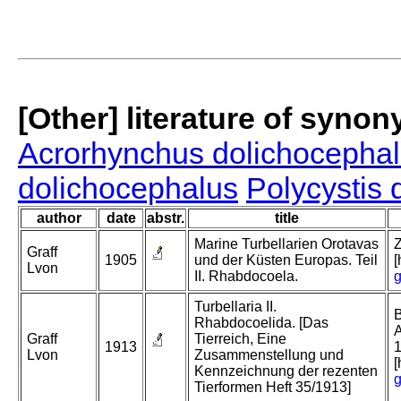
[Other] literature of syno
Acrorhynchus dolichocepha
dolichocephalus
Polycystis 
author
date
abstr.
title
Marine Turbellarien Orotavas
Z
Graff
1905
und der Küsten Europas. Teil
[
Lvon
II. Rhabdocoela.
g
Turbellaria II.
B
Rhabdocoelida. [Das
A
Graff
Tierreich, Eine
1913
1
Lvon
Zusammenstellung und
[
Kennzeichnung der rezenten
g
Tierformen Heft 35/1913]