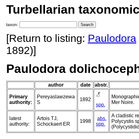
Turbellarian taxonomi
taxon:
[Return to listing:
Paulodora
1892)]
Paulodora dolichoceph
author
date
abstr.
Primary
Pereyaslawzewa
Monographie 
1892
authority:
S
Mer Noire.
spp.
A cladistic 
latest
Artois TJ,
abs.
1998
Polycystis 
authority:
Schockaert ER
spp.
(Polycystidi