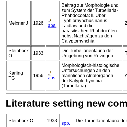
Beitrag zur Morphologie und
zum System der Turbellaria-
Rhabdocoela: II. Über
Typhlorhynchus nanus
Meixner J
1926
Z
abs.
Laidlaw und die
parasitischen Rhabdocölen
nebst Nachträgen zu den
Calyptorhynchia.
Steinböck
Die Turbellarienfauna der
1933
T
O
Umgebung von Rovingno.
Morphologisch-histologische
Untersuchungen an den
Karling
1956
männlichen Atrialorganen
A
abs.
TG
der Kalyptorhynchia
(Turbellaria).
Literature setting new co
Steinböck O
1933
Die Turbellarienfauna d
spp.