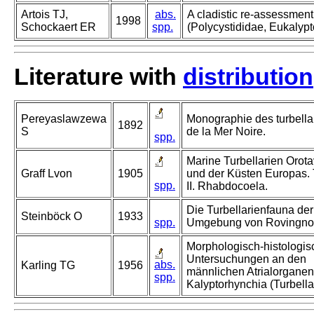
Artois TJ,
abs.
A cladistic re-assessment
1998
Schockaert ER
spp.
(Polycystididae, Eukalypt
Literature with
distribution
Pereyaslawzewa
Monographie des turbella
1892
S
de la Mer Noire.
spp.
Marine Turbellarien Orot
Graff Lvon
1905
und der Küsten Europas. 
spp.
II. Rhabdocoela.
Die Turbellarienfauna der
Steinböck O
1933
spp.
Umgebung von Rovingno
Morphologisch-histologis
Untersuchungen an den
abs.
Karling TG
1956
männlichen Atrialorganen
spp.
Kalyptorhynchia (Turbellar