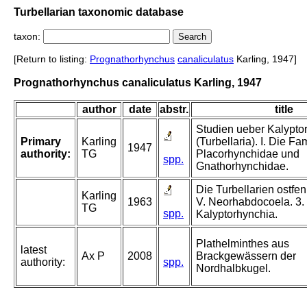
Turbellarian taxonomic database
taxon:
[Return to listing:
Prognathorhynchus
canaliculatus
Karling, 1947]
Prognathorhynchus canaliculatus Karling, 1947
author
date
abstr.
title
Studien ueber Kalypto
Primary
Karling
(Turbellaria). I. Die Fa
1947
authority:
TG
Placorhynchidae und
spp.
Gnathorhynchidae.
Die Turbellarien ostfe
Karling
1963
V. Neorhabdocoela. 3.
TG
spp.
Kalyptorhynchia.
Plathelminthes aus
latest
Ax P
2008
Brackgewässern der
authority:
spp.
Nordhalbkugel.