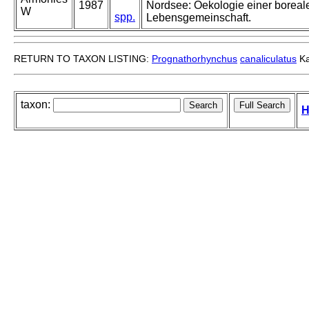
1987
Nordsee: Oekologie einer boreal
W
spp.
Lebensgemeinschaft.
RETURN TO TAXON LISTING:
Prognathorhynchus
canaliculatus
Ka
taxon:
H