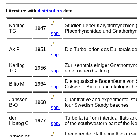
Literature with
distribution
data
:
Karling
Studien ueber Kalyptorhynchien (T
1947
TG
Placorhynchidae und Gnathorhyn
spp.
Ax P
1951
Die Turbellarien des Eulitorals de
spp.
Karling
Zur Kenntnis einiger Gnathorhyn
1956
TG
spp.
einer neuen Gattung.
Die aquatische Bodenfauna von 
Bilio M
1964
spp.
Ostsee. I. Biotop und ökologisch
Jansson
Quantitative and experimental studi
1968
B-O
four Swedish Sandy beaches.
spp.
den
Turbellaria from intertidal flats a
1977
Hartog C
spp.
of the southwestern part of the N
Freilebende Plathelminthes in su
Armonies