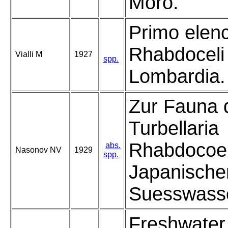
Moro.
Primo elenc
Rhabdoceli 
Vialli M
1927
spp.
Lombardia.
Zur Fauna 
Turbellaria
Rhabdocoel
abs.
Nasonov NV
1929
spp.
Japanische
Suesswass
Freshwater 