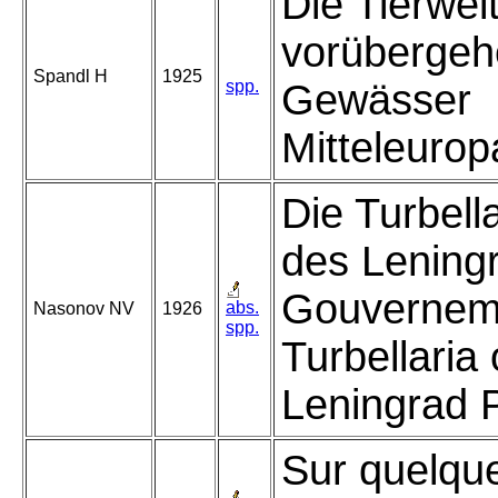
Die Tierwel
vorübergeh
Spandl H
1925
spp.
Gewässer
Mitteleurop
Die Turbell
des Lening
Gouverneme
abs.
Nasonov NV
1926
spp.
Turbellaria 
Leningrad 
Sur quelqu