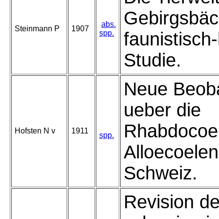
Gebirgsbäc
abs.
Steinmann P
1907
spp.
faunistisch
Studie.
Neue Beob
ueber die
Rhabdocoe
Hofsten N v
1911
spp.
Alloecoelen
Schweiz.
Revision de