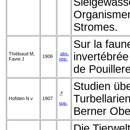
Sielgewässe
Organisme
Stromes.
Sur la faun
invertébré
Thiébaud M,
abs.
1906
Favre J
spp.
de Pouillere
Studien üb
Turbellari
Hofsten N v
1907
spp.
Berner Obe
Die Tierwel