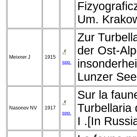
Fizyografic
Um. Krakow
Zur Turbell
der Ost-Alp
Meixner J
1915
insonderhei
spp.
Lunzer See
Sur la faun
Turbellaria
Nasonov NV
1917
spp.
I .[In Russi