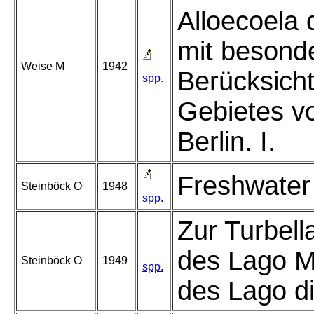
Alloecoela
mit besond
Weise M
1942
Berücksich
spp.
Gebietes v
Berlin. I.
Freshwater 
Steinböck O
1948
spp.
Zur Turbell
des Lago M
Steinböck O
1949
spp.
des Lago d