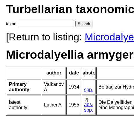
Turbellarian taxonomi
taxon:
[Return to listing:
Microdalyel
Microdalyellia armyger
author
date
abstr.
Primary
Valkanov
1934
Beitrag zur Hydr
authority:
A
spp.
latest
Die Dalyelliiden
abs.
Luther A
1955
authority:
eine Monographi
spp.