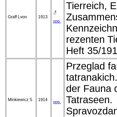
Tierreich, E
Zusammens
Graff Lvon
1913
spp.
Kennzeichn
rezenten T
Heft 35/191
Przeglad fa
tatranakich
der Fauna 
Tatraseen.
Minkiewicz S
1914
spp.
Spravozdan