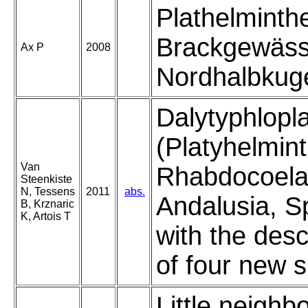
Plathelminth
Brackgewäss
Ax P
2008
Nordhalbkuge
Dalytyphlopl
(Platyhelmin
Van
Rhabdocoela
Steenkiste
N, Tessens
2011
abs.
Andalusia, S
B, Krznaric
K, Artois T
with the desc
of four new 
Little neighb