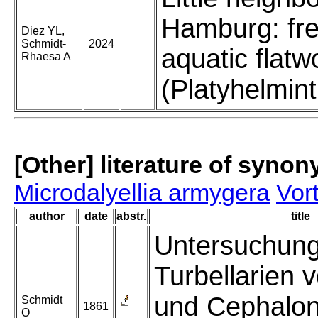
Hamburg: fre
Diez YL,
Schmidt-
2024
aquatic flat
Rhaesa A
(Platyhelmin
[Other] literature of syno
Microdalyellia armygera
Vor
author
date
abstr.
title
Untersuchun
Turbellarien 
und Cephalon
Schmidt
1861
O