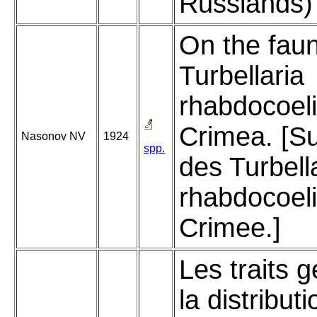
Russlands)
On the faun
Turbellaria
rhabdocoeli
Crimea. [Su
Nasonov NV
1924
spp.
des Turbell
rhabdocoeli
Crimee.]
Les traits 
la distributi