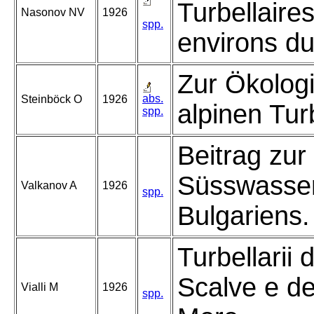
Turbellaire
Nasonov NV
1926
spp.
environs du
Zur Ökologi
abs.
Steinböck O
1926
alpinen Turb
spp.
Beitrag zur
Süsswasse
Valkanov A
1926
spp.
Bulgariens.
Turbellarii d
Scalve e de
Vialli M
1926
spp.