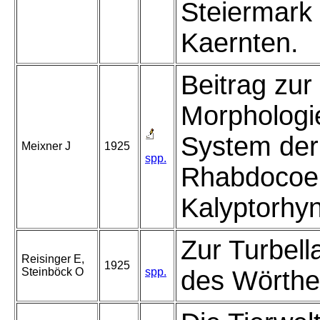
Steiermark
Kaernten.
Beitrag zur
Morphologi
System der 
Meixner J
1925
spp.
Rhabdocoela
Kalyptorhyn
Zur Turbell
Reisinger E,
1925
Steinböck O
spp.
des Wörthe