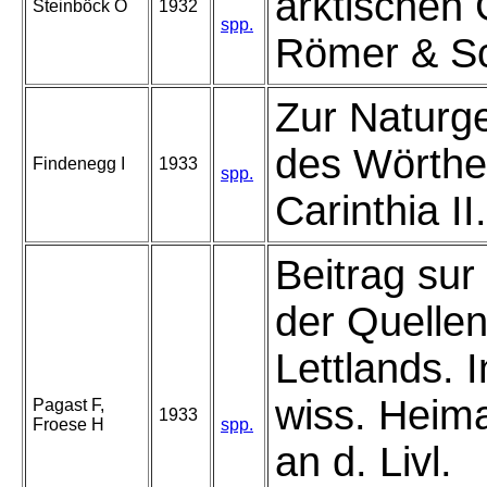
arktischen 
Steinböck O
1932
spp.
Römer & S
Zur Naturg
des Wörthe
Findenegg I
1933
spp.
Carinthia II.
Beitrag sur
der Quelle
Lettlands. In
wiss. Heim
Pagast F,
1933
Froese H
spp.
an d. Livl.