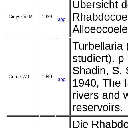
Übersicht d
Rhabdocoe
Gieysztor M
1939
spp.
Alloeocoele
Turbellaria
studiert). p
Shadin, S.
Corde WJ
1940
spp.
1940, The f
rivers and 
reservoirs.
Die Rhabdo