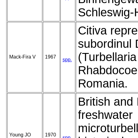
Schleswig-H
Citiva repre
subordinul 
(Turbellaria
Mack-Fira V
1967
spp.
Rhabdocoel
Romania.
British and 
freshwater
microturbell
Young JO
1970
spp.