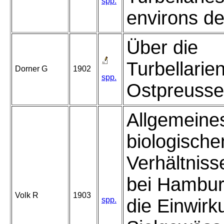
spp.
environs d
Über die
Turbellarie
Dorner G
1902
spp.
Ostpreusse
Allgemeines
biologische
Verhältniss
bei Hambur
Volk R
1903
spp.
die Einwirk