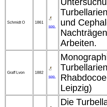
Untersuchu
Turbellarie
und Cephal
Schmidt O
1861
spp.
Nachträgen
Arbeiten.
Monographi
Turbellarien
Graff Lvon
1882
Rhabdocoeli
spp.
Leipzig)
Die Turbell