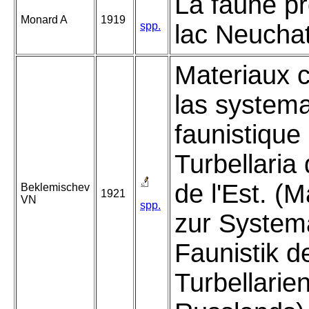
La faune p
Monard A
1919
spp.
lac Neuchat
Materiaux 
las systema
faunistique
Turbellaria
de l'Est. (M
Beklemischev
1921
VN
spp.
zur System
Faunistik d
Turbellarie