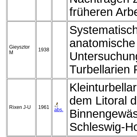
früheren Arbe
Systematisch
anatomische
Gieysztor
1938
M
Untersuchun
Turbellarien 
Kleinturbella
dem Litoral d
Rixen J-U
1961
abs.
Binnengewäs
Schleswig-Ho