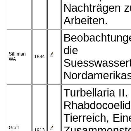
Nachträgen z
Arbeiten.
Beobachtung
die
Silliman
1884
WA
Suesswassert
Nordamerikas
Turbellaria II.
Rhabdocoelid
Tierreich, Ein
Zusammenste
Graff
1913