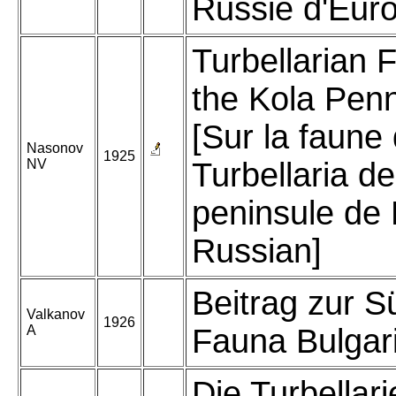
Russie d'Eur
Turbellarian 
the Kola Penn
[Sur la faune
Nasonov
1925
NV
Turbellaria de
peninsule de K
Russian]
Beitrag zur 
Valkanov
1926
A
Fauna Bulgar
Die Turbellar