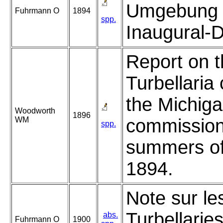
Umgebung 
Fuhrmann O
1894
spp.
Inaugural-D
Report on 
Turbellaria 
the Michiga
Woodworth
1896
WM
commission
spp.
summers of
1894.
Note sur le
Turbellarie
abs.
Fuhrmann O
1900