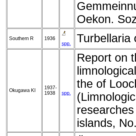
Gemmeinnu
Oekon. Soz
Turbellaria 
Southern R
1936
spp.
Report on 
limnologica
the of Looc
1937-
Okugawa KI
1938
spp.
(Limnologic
researches
islands, No.