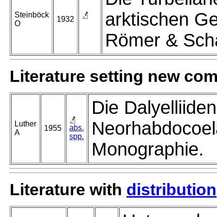
arktischen Ge
Steinböck
1932
O
Römer & Sch
Literature setting new co
Die Dalyelliiden
Neorhabdocoela
Luther
abs.
1955
A
spp.
Monographie.
Literature with
distribution