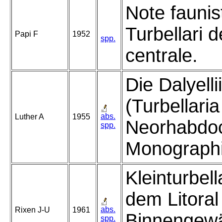
Note faunis
Turbellari de
Papi F
1952
spp.
centrale.
Die Dalyelli
(Turbellaria
abs.
Luther A
1955
Neorhabdoc
spp.
Monographi
Kleinturbel
dem Litoral
abs.
Rixen J-U
1961
Binnengew
spp.