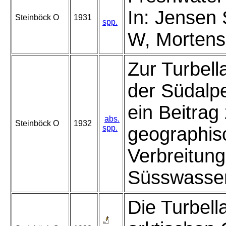
In: Jensen
Steinböck O
1931
spp.
W, Mortens
Zur Turbell
der Südalpe
ein Beitrag
abs.
Steinböck O
1932
spp.
geographis
Verbreitung
Süsswassert
Die Turbell