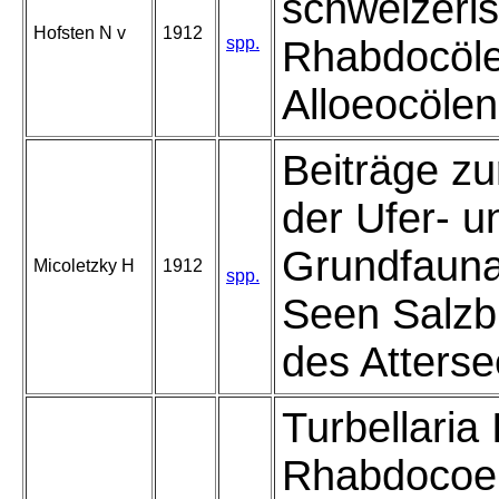
schweizeri
Hofsten N v
1912
spp.
Rhabdocöl
Alloeocölen
Beiträge zu
der Ufer- u
Grundfauna
Micoletzky H
1912
spp.
Seen Salzb
des Atterse
Turbellaria I
Rhabdocoel