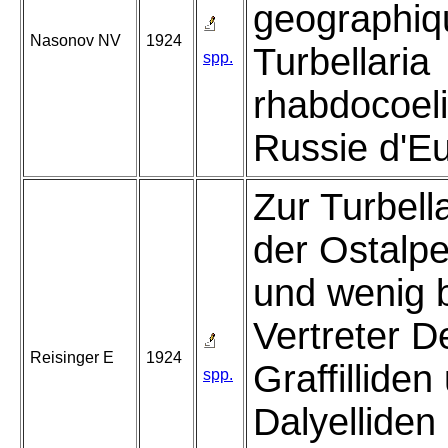
geographiq
Nasonov NV
1924
Turbellaria
spp.
rhabdocoeli
Russie d'E
Zur Turbell
der Ostalp
und wenig 
Vertreter D
Reisinger E
1924
Graffilliden
spp.
Dalyelliden