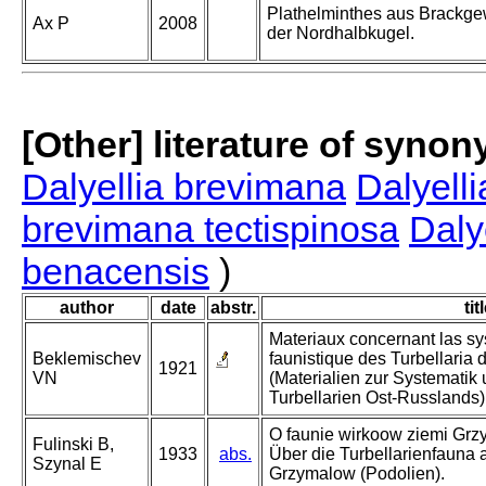
Plathelminthes aus Brackg
Ax P
2008
der Nordhalbkugel.
[Other] literature of syno
Dalyellia brevimana
Dalyell
brevimana tectispinosa
Daly
benacensis
)
author
date
abstr.
tit
Materiaux concernant las sy
Beklemischev
faunistique des Turbellaria d
1921
VN
(Materialien zur Systematik 
Turbellarien Ost-Russlands)
O faunie wirkoow ziemi Grz
Fulinski B,
1933
abs.
Über die Turbellarienfauna
Szynal E
Grzymalow (Podolien).