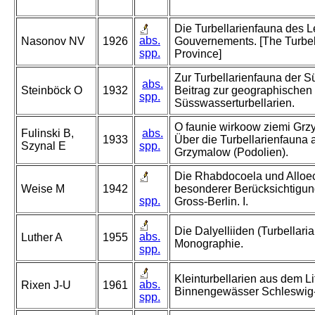
Die Turbellarienfauna des L
abs.
Nasonov NV
1926
Gouvernements. [The Turbell
spp.
Province]
Zur Turbellarienfauna der S
abs.
Steinböck O
1932
Beitrag zur geographischen 
spp.
Süsswasserturbellarien.
O faunie wirkoow ziemi Grz
Fulinski B,
abs.
1933
Über die Turbellarienfauna
Szynal E
spp.
Grzymalow (Podolien).
Die Rhabdocoela und Alloec
Weise M
1942
besonderer Berücksichtigun
spp.
Gross-Berlin. I.
Die Dalyelliiden (Turbellar
abs.
Luther A
1955
Monographie.
spp.
Kleinturbellarien aus dem Li
abs.
Rixen J-U
1961
Binnengewässer Schleswig-
spp.