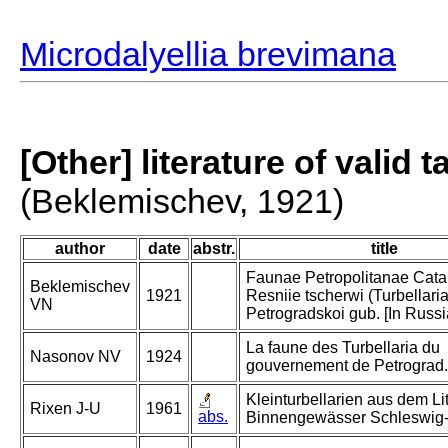
Microdalyellia brevimana
[Other] literature of valid 
(Beklemischev, 1921)
author
date
abstr.
title
Faunae Petropolitanae Catal
Beklemischev
1921
Resniie tscherwi (Turbellaria
VN
Petrogradskoi gub. [In Russi
La faune des Turbellaria du
Nasonov NV
1924
gouvernement de Petrograd.
Kleinturbellarien aus dem Lit
Rixen J-U
1961
abs.
Binnengewässer Schleswig-