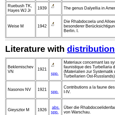
Ruebush TK,
1939
The genus Dalyellia in Ameri
Hayes WJ Jr
Die Rhabdocoela und Alloec
Weise M
1942
besonderer Berücksichtigun
Berlin. I.
Literature with
distribution
Materiaux concernant las sy
Beklemischev
faunistique des Turbellaria d
1921
VN
(Materialien zur Systematik 
spp.
Turbellarien Ost-Russlands)
Contributions a la faune des
Nasonov NV
1921
spp.
I-IV.
abs.
Über die Rhabdocoelidenf
Gieysztor M
1926
spp.
von Warschau.