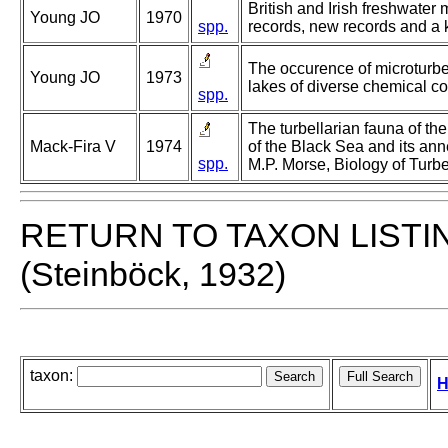
British and Irish freshwater m
Young JO
1970
spp.
records, new records and a ke
The occurence of microturbel
Young JO
1973
lakes of diverse chemical co
spp.
The turbellarian fauna of th
Mack-Fira V
1974
of the Black Sea and its ann
spp.
M.P. Morse, Biology of Turbe
RETURN TO TAXON LISTI
(Steinböck, 1932)
taxon:
H