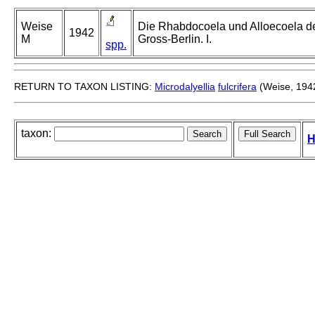
Weise
Die Rhabdocoela und Alloecoela de
1942
M
Gross-Berlin. I.
spp.
RETURN TO TAXON LISTING:
Microdalyellia
fulcrifera
(Weise, 194
taxon:
H