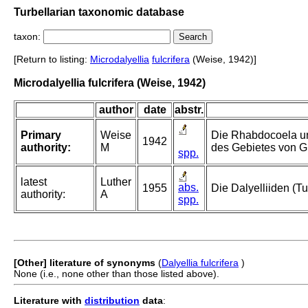
Turbellarian taxonomic database
taxon:
[Return to listing:
Microdalyellia
fulcrifera
(Weise, 1942)]
Microdalyellia fulcrifera (Weise, 1942)
author
date
abstr.
Primary
Weise
Die Rhabdocoela un
1942
authority:
M
des Gebietes von Gr
spp.
latest
Luther
abs.
1955
Die Dalyelliiden (T
authority:
A
spp.
[Other] literature of synonyms
(
Dalyellia fulcrifera
)
None (i.e., none other than those listed above).
Literature with
distribution
data
: