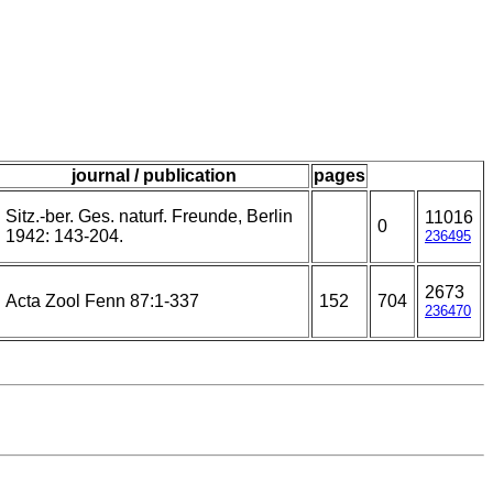
journal / publication
pages
Sitz.-ber. Ges. naturf. Freunde, Berlin
11016
0
1942: 143-204.
236495
2673
Acta Zool Fenn 87:1-337
152
704
236470