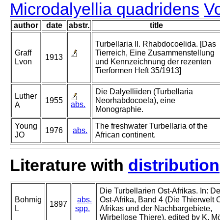
Microdalyellia quadridens
Vo
author
date
abstr.
title
Turbellaria II. Rhabdocoelida. [Das
Graff
Tierreich, Eine Zusammenstellung
1913
Lvon
und Kennzeichnung der rezenten
Tierformen Heft 35/1913]
Die Dalyelliiden (Turbellaria
Luther
1955
Neorhabdocoela), eine
abs.
A
Monographie.
Young
The freshwater Turbellaria of the
1976
abs.
JO
African continent.
Literature with
distribution
Die Turbellarien Ost-Afrikas. In: D
Bohmig
abs.
Ost-Afrika, Band 4 (Die Thierwelt O
1897
L
spp.
Afrikas und der Nachbargebiete,
Wirbellose Thiere), edited by K. M