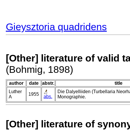
Gieysztoria quadridens
[Other] literature of valid 
(Bohmig, 1898)
author
date
abstr.
title
Luther
Die Dalyelliiden (Turbellaria Neor
1955
abs.
A
Monographie.
[Other] literature of syno