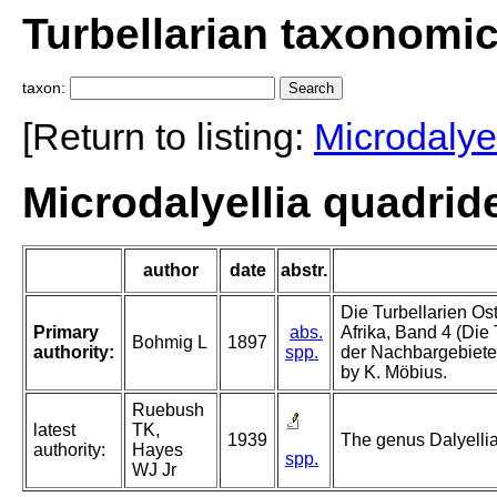
Turbellarian taxonomi
taxon:
[Return to listing:
Microdalyel
Microdalyellia quadrid
author
date
abstr.
Die Turbellarien Ost
Primary
abs.
Afrika, Band 4 (Die 
Bohmig L
1897
authority:
spp.
der Nachbargebiete,
by K. Möbius.
Ruebush
latest
TK,
1939
The genus Dalyellia 
authority:
Hayes
spp.
WJ Jr