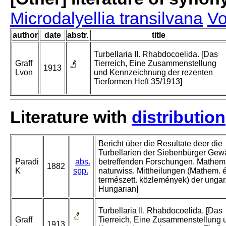
Microdalyellia transilvana
Vo
author
date
abstr.
title
Turbellaria II. Rhabdocoelida. [Das
Graff
Tierreich, Eine Zusammenstellung
1913
Lvon
und Kennzeichnung der rezenten
Tierformen Heft 35/1913]
Literature with
distribution
Bericht über die Resultate deer die
Turbellarien der Siebenbürger Gew
Paradi
abs.
betreffenden Forschungen. Mathem.
1882
K
spp.
naturwiss. Mittheilungen (Mathem. 
természett. közlemények) der ungar.
Hungarian]
Turbellaria II. Rhabdocoelida. [Das
Graff
Tierreich, Eine Zusammenstellung 
1913