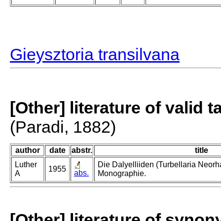
Gieysztoria transilvana
[Other] literature of valid 
(Paradi, 1882)
author
date
abstr.
title
Luther
Die Dalyelliiden (Turbellaria Neor
1955
abs.
A
Monographie.
[Other] literature of syno