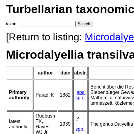
Turbellarian taxonomi
taxon:
[Return to listing:
Microdalyel
Microdalyellia transilv
author
date
abstr.
Bericht über die Res
Primary
abs.
Siebenbürger Gewäs
Paradi K
1882
authority:
spp.
Mathem. u. naturwis
természett. közlemén
Ruebush
latest
TK,
1939
The genus Dalyellia 
authority:
Hayes
spp.
WJ Jr