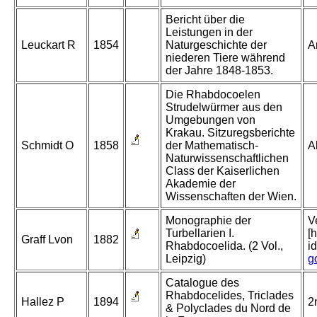
Bericht über die
Leistungen in der
Leuckart R
1854
Naturgeschichte der
A
niederen Tiere während
der Jahre 1848-1853.
Die Rhabdocoelen
Strudelwürmer aus den
Umgebungen von
Krakau. Sitzuregsberichte
Schmidt O
1858
der Mathematisch-
A
Naturwissenschaftlichen
Class der Kaiserlichen
Akademie der
Wissenschaften der Wien.
Monographie der
V
Turbellarien I.
[
Graff Lvon
1882
Rhabdocoelida. (2 Vol.,
i
Leipzig)
g
Catalogue des
Rhabdocelides, Triclades
Hallez P
1894
2
& Polyclades du Nord de