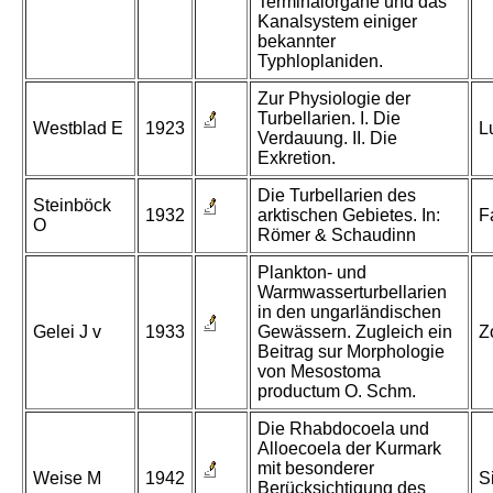
Terminalorgane und das
Kanalsystem einiger
bekannter
Typhloplaniden.
Zur Physiologie der
Turbellarien. I. Die
Westblad E
1923
L
Verdauung. II. Die
Exkretion.
Die Turbellarien des
Steinböck
1932
arktischen Gebietes. In:
F
O
Römer & Schaudinn
Plankton- und
Warmwasserturbellarien
in den ungarländischen
Gelei J v
1933
Gewässern. Zugleich ein
Z
Beitrag sur Morphologie
von Mesostoma
productum O. Schm.
Die Rhabdocoela und
Alloecoela der Kurmark
mit besonderer
Weise M
1942
S
Berücksichtigung des