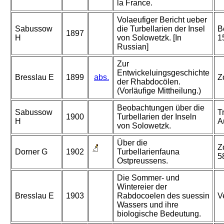
la France.
Volaeufiger Bericht ueber
Sabussow
die Turbellarien der Insel
B
1897
H
von Solowetzk. [In
1
Russian]
Zur
Entwickeluingsgeschichte
Bresslau E
1899
abs.
Z
der Rhabdocölen.
(Vorläufige Mittheilung.)
Beobachtungen über die
Sabussow
T
1900
Turbellarien der Inseln
H
A
von Solowetzk.
Über die
Z
Dorner G
1902
Turbellarienfauna
5
Ostpreussens.
Die Sommer- und
Wintereier der
Bresslau E
1903
Rabdocoelen des suessin
V
Wassers und ihre
biologische Bedeutung.