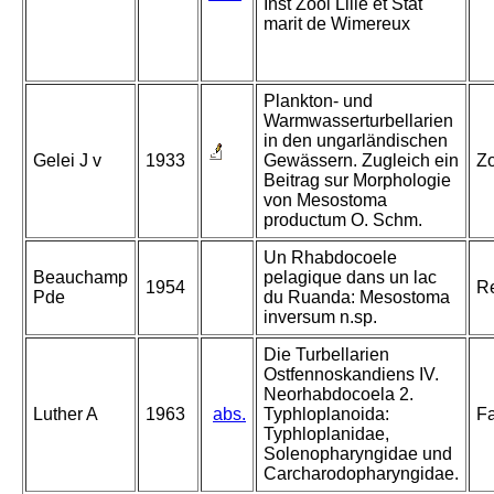
Inst Zool Lille et Stat
marit de Wimereux
Plankton- und
Warmwasserturbellarien
in den ungarländischen
Gelei J v
1933
Gewässern. Zugleich ein
Zo
Beitrag sur Morphologie
von Mesostoma
productum O. Schm.
Un Rhabdocoele
Beauchamp
pelagique dans un lac
1954
Re
Pde
du Ruanda: Mesostoma
inversum n.sp.
Die Turbellarien
Ostfennoskandiens IV.
Neorhabdocoela 2.
Luther A
1963
abs.
Typhloplanoida:
Fa
Typhloplanidae,
Solenopharyngidae und
Carcharodopharyngidae.