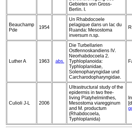
Gebietes von Gross-
Berlin. I.
Un Rhabdocoele
Beauchamp
pelagique dans un lac du
1954
R
Pde
Ruanda: Mesostoma
inversum n.sp.
Die Turbellarien
Ostfennoskandiens IV.
Neorhabdocoela 2.
Luther A
1963
abs.
Typhloplanoida:
F
Typhloplanidae,
Solenopharyngidae und
Carcharodopharyngidae.
Ultrastructural study of the
epidermis in two free‐
living Platyhelminthes,
I
Culioli J‐L
2006
Mesostoma viaregginum
[
and M. productum
g
(Rhabdocoela,
Typhloplanida)