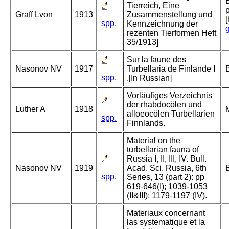
Tierreich, Eine
Graff Lvon
1913
Zusammenstellung und
spp.
Kennzeichnung der
rezenten Tierformen Heft
35/1913]
Sur la faune des
Nasonov NV
1917
Turbellaria de Finlande I
spp.
.[In Russian]
Vorläufiges Verzeichnis
der rhabdocölen und
Luther A
1918
alloeocölen Turbellarien
spp.
Finnlands.
Material on the
turbellarian fauna of
Russia I, II, III, IV. Bull.
Nasonov NV
1919
Acad. Sci. Russia, 6th
spp.
Series, 13 (part 2): pp
619-646(I); 1039-1053
(II&III); 1179-1197 (IV).
Materiaux concernant
las systematique et la