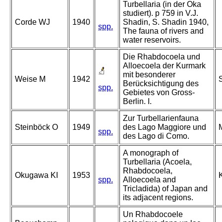
Turbellaria (in der Oka
studiert). p 759 in V.J.
Corde WJ
1940
Shadin, S. Shadin 1940,
spp.
The fauna of rivers and
water reservoirs.
Die Rhabdocoela und
Alloecoela der Kurmark
mit besonderer
Weise M
1942
S
Berücksichtigung des
spp.
Gebietes von Gross-
Berlin. I.
Zur Turbellarienfauna
Steinböck O
1949
des Lago Maggiore und
M
spp.
des Lago di Como.
A monograph of
Turbellaria (Acoela,
Rhabdocoela,
Okugawa KI
1953
K
spp.
Alloecoela and
Tricladida) of Japan and
its adjacent regions.
Un Rhabdocoele