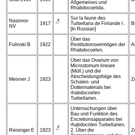
Allgemeines und
Rhabdocoelida.
Sur la faune des
Nasonov
1917
Turbellaria de Finlande I .
B
NV
[In Russian]
Über das
Fulinski B
1922
Restitutionsvermögen der
A
Rhabdocoelen.
Über das Ovarium von
Microstomum lineare
(Müll.) und die
Abscheidungsfolge des
Meixner J
1923
Z
Schalen- und
Dottermaterials bei
rhabdocoelen
Turbellarien.
Untersuchungen über
Bau und Funktion des
Excretionsapparates bei
rhabdocölen Turbellarien.
Reisinger E
1923
2. Über die
Z