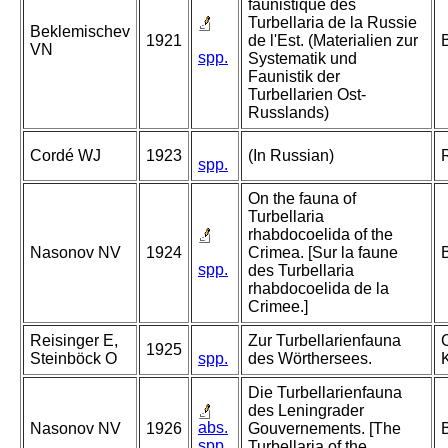
faunistique des
Turbellaria de la Russie
Beklemischev
1921
de l'Est. (Materialien zur
VN
spp.
Systematik und
Faunistik der
Turbellarien Ost-
Russlands)
Cordé WJ
1923
(In Russian)
spp.
On the fauna of
Turbellaria
rhabdocoelida of the
Nasonov NV
1924
Crimea. [Sur la faune
B
spp.
des Turbellaria
rhabdocoelida de la
Crimee.]
Reisinger E,
Zur Turbellarienfauna
C
1925
Steinböck O
spp.
des Wörthersees.
Die Turbellarienfauna
des Leningrader
abs.
Nasonov NV
1926
Gouvernements. [The
spp.
Turbellaria of the