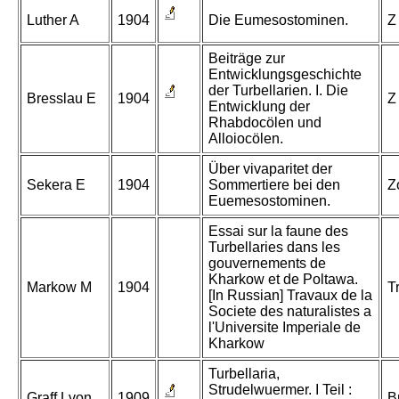
Luther A
1904
Die Eumesostominen.
Z
Beiträge zur
Entwicklungsgeschichte
der Turbellarien. I. Die
Bresslau E
1904
Z
Entwicklung der
Rhabdocölen und
Alloiocölen.
Über vivaparitet der
Sekera E
1904
Sommertiere bei den
Z
Euemesostominen.
Essai sur la faune des
Turbellaries dans les
gouvernements de
Kharkow et de Poltawa.
Markow M
1904
T
[In Russian] Travaux de la
Societe des naturalistes a
l'Universite Imperiale de
Kharkow
Turbellaria,
Strudelwuermer. I Teil :
Graff Lvon
1909
B