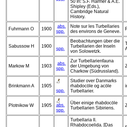
50 In: S.F. Harmer & A.E.
Shipley (Eds.),
Cambridge Natural
History.
abs.
Note sur les Turbellaries
Fuhrmann O
1900
spp.
des environs de Geneve.
Beobachtungen über die
Sabussow H
1900
Turbellarien der Inseln
spp.
von Solowetzk.
Zur Turbellarienfauna
abs.
Markow M
1903
der Umgebung von
spp.
Charkow (Südrussland).
Studier over Danmarks
Brinkmann A
1905
rhabdocöle og acöle
spp.
Turbellarier.
Über einige rhabdocöle
abs.
Plotnikow W
1905
Z
Turbellarien Sibiriens.
spp.
Turbellaria II.
Rhabdocoelida. [Das