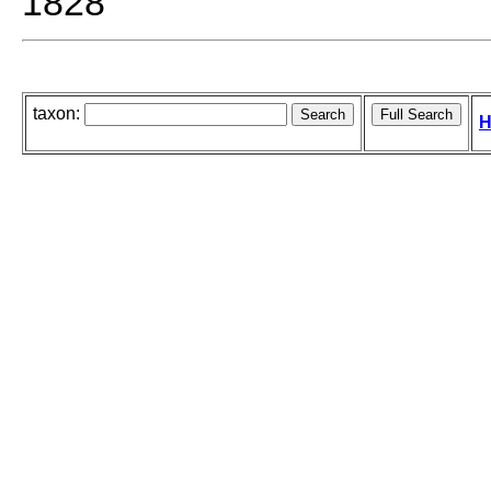
1828
taxon:
H