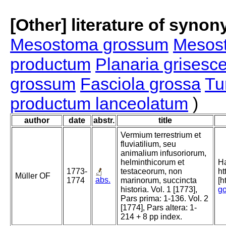
[Other] literature of syno
Mesostoma grossum
Mesos
productum
Planaria grisesc
grossum
Fasciola grossa
Tu
productum lanceolatum
)
author
date
abstr.
title
Vermium terrestrium et
fluviatilium, seu
animalium infusoriorum,
helminthicorum et
Ha
1773-
testaceorum, non
ht
Müller OF
abs.
1774
marinorum, succincta
[h
historia. Vol. 1 [1773],
go
Pars prima: 1-136. Vol. 2
[1774], Pars altera: 1-
214 + 8 pp index.