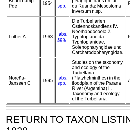
Beauchamp
pelagique dans un lac
1954
Pde
spp.
du Ruanda: Mesostoma
inversum n.sp.
Die Turbellarien
Ostfennoskandiens IV.
Neorhabdocoela 2.
abs.
Luther A
1963
Typhloplanoida:
spp.
Typhloplanidae,
Solenopharyngidae und
Carcharodopharyngidae.
Studies on the taxonomy
and ecology of the
Turbellaria
Noreña-
abs.
(Platyhelminthes) in the
1995
Janssen C
spp.
floodplain of the Parana
River (Argentina) II.
Taxonomy and ecology
of the Turbellaria.
RETURN TO TAXON LISTI