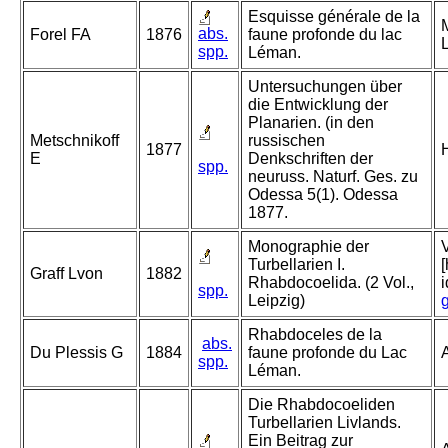
Esquisse générale de la
abs.
Forel FA
1876
faune profonde du lac
spp.
Léman.
Untersuchungen über
die Entwicklung der
Planarien. (in den
Metschnikoff
russischen
1877
E
Denkschriften der
spp.
neuruss. Naturf. Ges. zu
Odessa 5(1). Odessa
1877.
Monographie der
Turbellarien I.
Graff Lvon
1882
Rhabdocoelida. (2 Vol.,
spp.
Leipzig)
Rhabdoceles de la
abs.
Du Plessis G
1884
faune profonde du Lac
A
spp.
Léman.
Die Rhabdocoeliden
Turbellarien Livlands.
Ein Beitrag zur