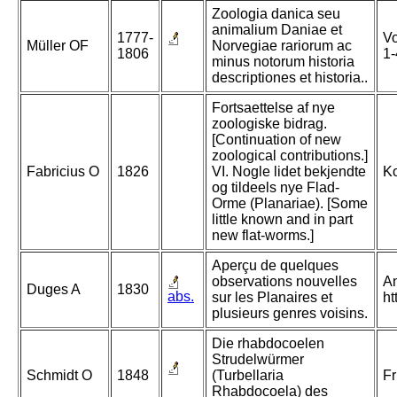
Zoologia danica seu
animalium Daniae et
1777-
Vo
Müller OF
Norvegiae rariorum ac
1806
1-
minus notorum historia
descriptiones et historia..
Fortsaettelse af nye
zoologiske bidrag.
[Continuation of new
zoological contributions.]
Fabricius O
1826
VI. Nogle lidet bekjendte
Ko
og tildeels nye Flad-
Orme (Planariae). [Some
little known and in part
new flat-worms.]
Aperçu de quelques
observations nouvelles
An
Duges A
1830
abs.
sur les Planaires et
ht
plusieurs genres voisins.
Die rhabdocoelen
Strudelwürmer
Schmidt O
1848
(Turbellaria
Fr
Rhabdocoela) des