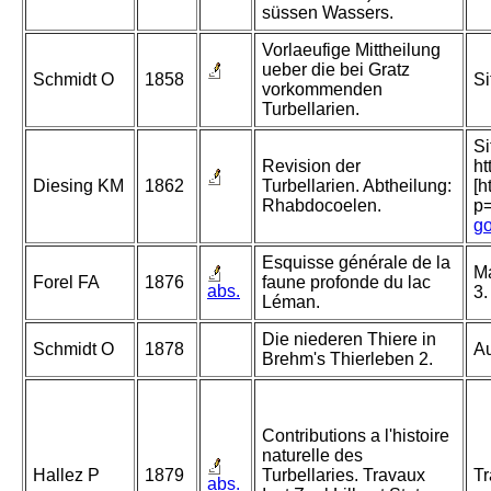
süssen Wassers.
Vorlaeufige Mittheilung
ueber die bei Gratz
Schmidt O
1858
Si
vorkommenden
Turbellarien.
Si
Revision der
ht
Diesing KM
1862
Turbellarien. Abtheilung:
[h
Rhabdocoelen.
p
go
Esquisse générale de la
Ma
Forel FA
1876
faune profonde du lac
abs.
3.
Léman.
Die niederen Thiere in
Schmidt O
1878
Au
Brehm's Thierleben 2.
Contributions a l'histoire
naturelle des
Hallez P
1879
Turbellaries. Travaux
Tr
abs.