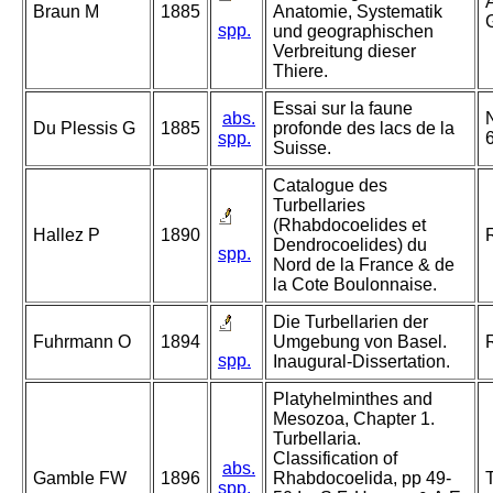
A
Braun M
1885
Anatomie, Systematik
G
spp.
und geographischen
Verbreitung dieser
Thiere.
Essai sur la faune
abs.
Du Plessis G
1885
profonde des lacs de la
spp.
Suisse.
Catalogue des
Turbellaries
(Rhabdocoelides et
Hallez P
1890
Dendrocoelides) du
spp.
Nord de la France & de
la Cote Boulonnaise.
Die Turbellarien der
Fuhrmann O
1894
Umgebung von Basel.
spp.
Inaugural-Dissertation.
Platyhelminthes and
Mesozoa, Chapter 1.
Turbellaria.
Classification of
abs.
Gamble FW
1896
Rhabdocoelida, pp 49-
spp.