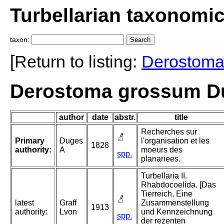
Turbellarian taxonomi
taxon:
[Return to listing:
Derostom
Derostoma grossum D
author
date
abstr.
title
Recherches sur
Primary
Duges
l'organisation et les
1828
authority:
A
moeurs des
spp.
planariees.
Turbellaria II.
Rhabdocoelida. [Das
Tierreich, Eine
latest
Graff
Zusammenstellung
1913
authority:
Lvon
und Kennzeichnung
spp.
der rezenten