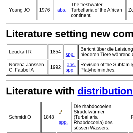
The freshwater
Young JO
1976
abs.
Turbellaria of the African
Zo
continent.
Literature setting new co
Bericht über die Leistun
Leuckart R
1854
spp.
niederen Tiere während 
Noreña-Janssen
abs.
Revision of the Subfami
1992
C, Faubel A
spp.
Platyhelminthes.
Literature with
distribution
Die rhabdocoelen
Strudelwürmer
Schmidt O
1848
(Turbellaria
spp.
Rhabdocoela) des
süssen Wassers.