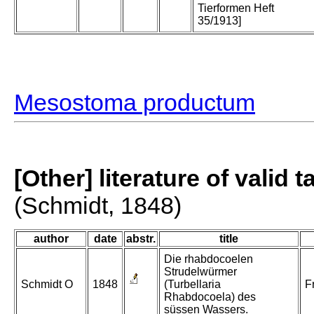
Tierformen Heft
35/1913]
Mesostoma productum
[Other] literature of valid 
(Schmidt, 1848)
author
date
abstr.
title
Die rhabdocoelen
Strudelwürmer
Schmidt O
1848
(Turbellaria
F
Rhabdocoela) des
süssen Wassers.