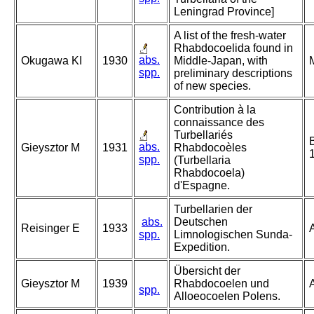
Leningrad Province]
A list of the fresh-water
Rhabdocoelida found in
abs.
Okugawa KI
1930
Middle-Japan, with
M
spp.
preliminary descriptions
of new species.
Contribution à la
connaissance des
Turbellariés
abs.
Gieysztor M
1931
Rhabdocoèles
spp.
(Turbellaria
Rhabdocoela)
d'Espagne.
Turbellarien der
abs.
Deutschen
Reisinger E
1933
spp.
Limnologischen Sunda-
Expedition.
Übersicht der
Gieysztor M
1939
Rhabdocoelen und
A
spp.
Alloeocoelen Polens.