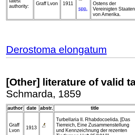
latest
Graff Lvon
1911
Ostens der
authority:
spp.
Vereinigten Staaten
von Amerika.
Derostoma elongatum
[Other] literature of valid 
Schmarda, 1859
author
date
abstr.
title
Turbellaria II. Rhabdocoelida. [Das
Graff
Tierreich, Eine Zusammenstellung
1913
Lvon
und Kennzeichnung der rezenten