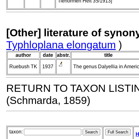
Tierformen Heft 35/1913]
[Other] literature of syno
Typhloplana elongatum
)
author
date
abstr.
title
Ruebush TK
1937
The genus Dalyellia in Americ
RETURN TO TAXON LISTI
(Schmarda, 1859)
taxon:
H