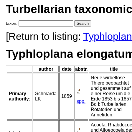
Turbellarian taxonomi
taxon:
[Return to listing:
Typhlopla
Typhloplana elongatu
author
date
abstr.
title
Neue wirbellose
Thiere beobachtet
und gesammelt auf
Primary
Schmarda
einer Reise um die
1859
authority:
LK
Erde 1853 bis 1857
spp.
Bd I: Turbellarien,
Rotatorien und
Anneliden.
Acoela, Rhabdocoe
und Alloeocoela de