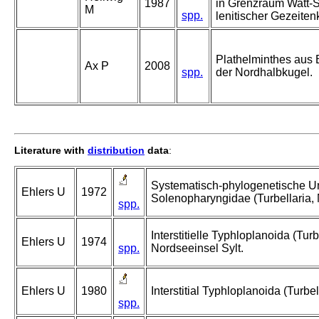
1987
in Grenzraum Watt-
M
spp.
lenitischer Gezeiten
Plathelminthes aus
Ax P
2008
spp.
der Nordhalbkugel.
Literature with
distribution
data
:
Systematisch-phylogenetische U
Ehlers U
1972
Solenopharyngidae (Turbellaria,
spp.
Interstitielle Typhloplanoida (Tur
Ehlers U
1974
spp.
Nordseeinsel Sylt.
Ehlers U
1980
Interstitial Typhloplanoida (Turbel
spp.