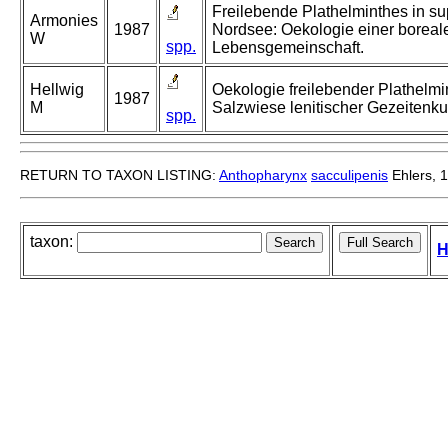
Freilebende Plathelminthes in su
Armonies
1987
Nordsee: Oekologie einer boreal
W
spp.
Lebensgemeinschaft.
Hellwig
Oekologie freilebender Plathelmi
1987
M
Salzwiese lenitischer Gezeitenku
spp.
RETURN TO TAXON LISTING:
Anthopharynx
sacculipenis
Ehlers, 
taxon:
H