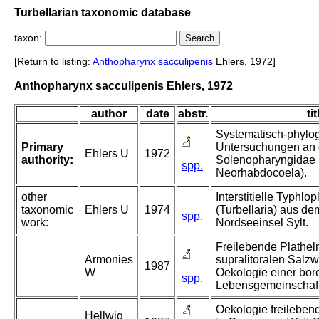
Turbellarian taxonomic database
taxon:
[Return to listing:
Anthopharynx
sacculipenis
Ehlers, 1972]
Anthopharynx sacculipenis Ehlers, 1972
author
date
abstr.
tit
Systematisch-phylo
Primary
Untersuchungen an 
Ehlers U
1972
authority:
Solenopharyngidae (
spp.
Neorhabdocoela).
other
Interstitielle Typhlo
taxonomic
Ehlers U
1974
(Turbellaria) aus dem
spp.
work:
Nordseeinsel Sylt.
Freilebende Plathel
Armonies
supralitoralen Salz
1987
W
Oekologie einer bor
spp.
Lebensgemeinschaft
Oekologie freileben
Hellwig