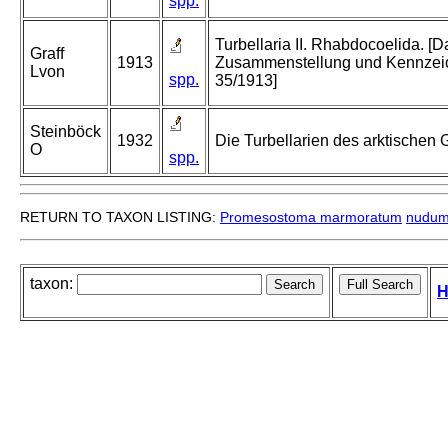
spp.
Turbellaria II. Rhabdocoelida. [D
Graff
1913
Zusammenstellung und Kennzeich
Lvon
spp.
35/1913]
Steinböck
1932
Die Turbellarien des arktischen
O
spp.
RETURN TO TAXON LISTING:
Promesostoma marmoratum
nudu
taxon:
H