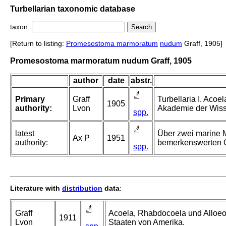
Turbellarian taxonomic database
taxon:
[Return to listing:
Promesostoma marmoratum
nudum
Graff, 1905]
Promesostoma marmoratum nudum Graff, 1905
author
date
abstr.
Primary
Graff
Turbellaria I. Acoel
1905
authority:
Lvon
Akademie der Wisse
spp.
latest
Über zwei marine M
Ax P
1951
authority:
bemerkenswerten O
spp.
Literature with
distribution
data
:
Graff
Acoela, Rhabdocoela und Alloeo
1911
Lvon
Staaten von Amerika.