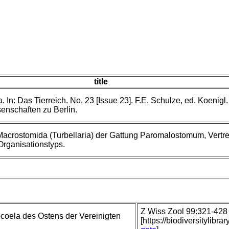
title
a. In: Das Tierreich. No. 23 [Issue 23]. F.E. Schulze, ed. Koenigl
nschaften zu Berlin.
acrostomida (Turbellaria) der Gattung Paromalostomum, Vertre
rganisationstyps.
Z Wiss Zool 99:321-428 
coela des Ostens der Vereinigten
[https://biodiversitylibr