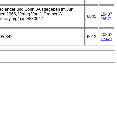
riedländer und Sohn, Ausgegeben im Juni
nted 1966, Verlag Von J. Cramer W
15437
6045
ylibrary.org/page/883047
236172
10861
295-342
6012
235620