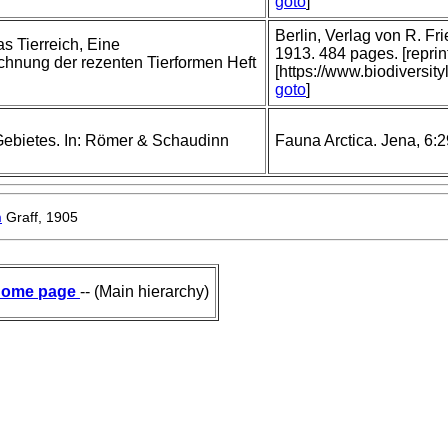
goto
]
Berlin, Verlag von R. F
as Tierreich, Eine
1913. 484 pages. [repri
nung der rezenten Tierformen Heft
[https://www.biodiversit
goto
]
 Gebietes. In: Römer & Schaudinn
Fauna Arctica. Jena, 6:
m
Graff, 1905
ome page
-- (Main hierarchy)