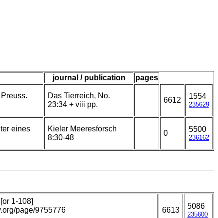
journal / publication
pages
. Preuss.
Das Tierreich, No.
1554
6612
23:34 + viii pp.
235629
ter eines
Kieler Meeresforsch
5500
0
8:30-48
236162
[or 1-108]
5086
ary.org/page/9755776
6613
235600