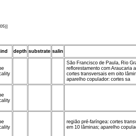
05)]
ind
depth
substrate
salin
São Francisco de Paula, Rio Gra
pe
reflorestamento com Araucaria an
cality
cortes transversais em oito lâmi
aparelho copulador: cortes sa
pe
cality
pe
região pré-faríngea: cortes trans
cality
em 10 lâminas; aparelho copulad