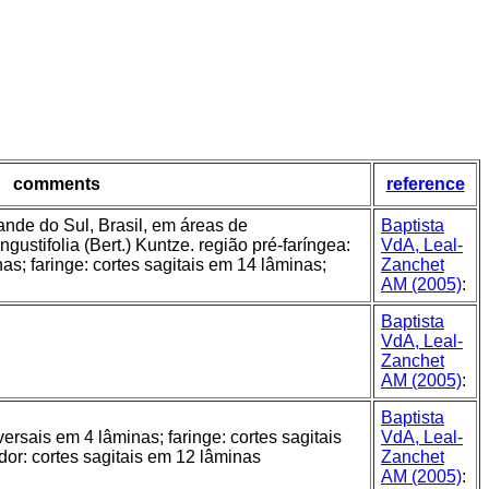
comments
reference
nde do Sul, Brasil, em áreas de
Baptista
gustifolia (Bert.) Kuntze. região pré-faríngea:
VdA, Leal-
nas; faringe: cortes sagitais em 14 lâminas;
Zanchet
AM (2005)
:
Baptista
VdA, Leal-
Zanchet
AM (2005)
:
Baptista
versais em 4 lâminas; faringe: cortes sagitais
VdA, Leal-
or: cortes sagitais em 12 lâminas
Zanchet
AM (2005)
: