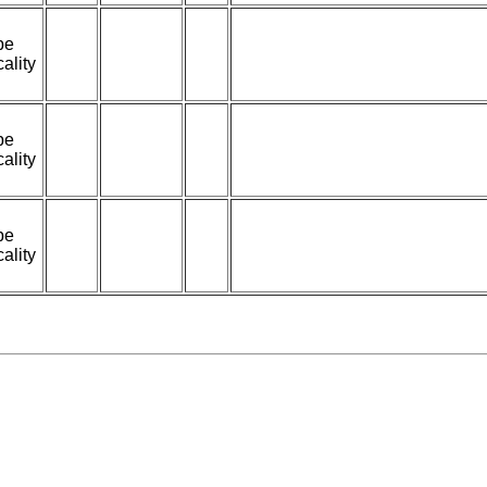
pe
cality
pe
cality
pe
cality