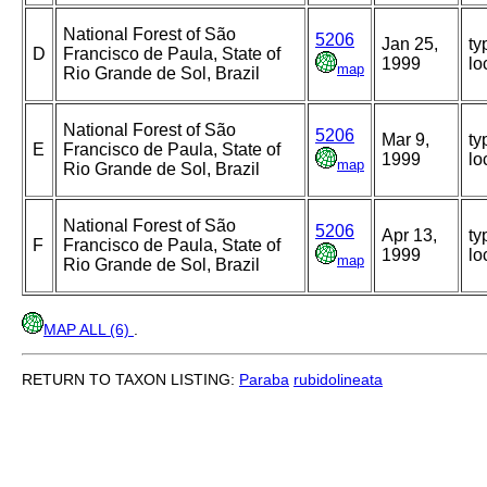
National Forest of São
5206
Jan 25,
ty
D
Francisco de Paula, State of
1999
lo
map
Rio Grande de Sol, Brazil
National Forest of São
5206
Mar 9,
ty
E
Francisco de Paula, State of
1999
lo
map
Rio Grande de Sol, Brazil
National Forest of São
5206
Apr 13,
ty
F
Francisco de Paula, State of
1999
lo
map
Rio Grande de Sol, Brazil
MAP ALL (6)
.
RETURN TO TAXON LISTING:
Paraba
rubidolineata