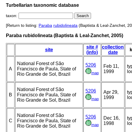
Turbellarian taxonomic database
taxon:
[Return to listing:
Paraba
rubidolineata
(Baptista & Leal-Zanchet, 20
Paraba rubidolineata (Baptista & Leal-Zanchet, 2005)
site #
collection
site
k
(info)
date
National Forest of São
5206
Feb 11,
ty
A
Francisco de Paula, State of
1999
lo
map
Rio Grande de Sol, Brazil
National Forest of São
5206
Apr 29,
ty
B
Francisco de Paula, State of
1999
lo
map
Rio Grande de Sol, Brazil
National Forest of São
5206
Dec 16,
ty
C
Francisco de Paula, State of
1998
lo
map
Rio Grande de Sol, Brazil