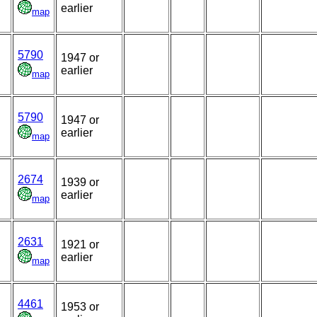
earlier
map
5790
1947 or
earlier
map
5790
1947 or
earlier
map
2674
1939 or
earlier
map
2631
1921 or
earlier
map
4461
1953 or