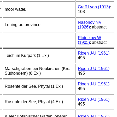
Graff Lvon (1913)
:
r
moor water.
108
Nasonov NV
Leningrad province.
(1926)
: abstract
Plotnikow W
(1905)
: abstract
Rixen J-U (1961)
:
Teich im Kurpark (1 Ex.)
495
Marschgraben bei Neukirchen (Krs.
Rixen J-U (1961)
:
Südtondern) (6 Ex.)
495
Rixen J-U (1961)
:
Rosenfelder See, Phytal (1 Ex.)
495
Rixen J-U (1961)
:
Rosenfelder See, Phytal (4 Ex.)
495
Kieler Botanischer Garten, oberer
Rixen J-U (1961)
: