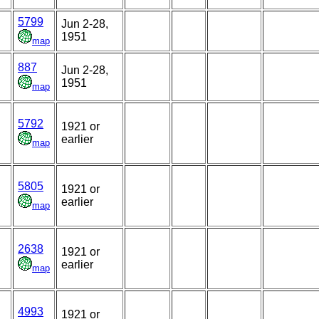
5799
Jun 2-28,
1951
map
887
Jun 2-28,
1951
map
5792
1921 or
earlier
map
5805
1921 or
earlier
map
2638
1921 or
earlier
map
4993
1921 or