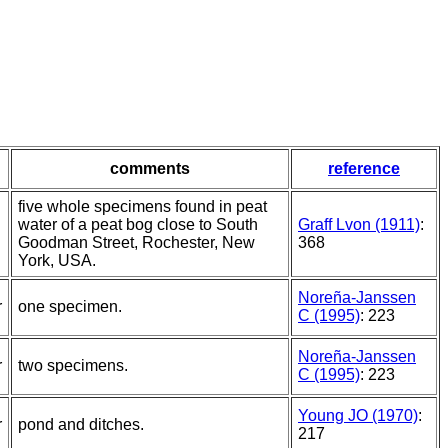
comments
reference
five whole specimens found in peat
water of a peat bog close to South
Graff Lvon (1911)
:
Goodman Street, Rochester, New
368
York, USA.
Noreña-Janssen
r
one specimen.
C (1995)
: 223
Noreña-Janssen
r
two specimens.
C (1995)
: 223
Young JO (1970)
:
r
pond and ditches.
217