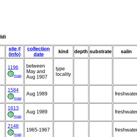
ldi
site #
collection
kind
depth
substrate
salin
(info)
date
between
1196
type
May and
locality
map
Aug 1907
1584
Aug 1989
freshwate
map
1613
Aug 1989
freshwate
map
2148
1965-1967
freshwate
map