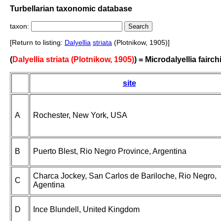
Turbellarian taxonomic database
taxon:
[Return to listing:
Dalyellia
striata
(Plotnikow, 1905)]
(
Dalyellia striata (Plotnikow, 1905)
) = Microdalyellia fairchi
site
A
Rochester, New York, USA
B
Puerto Blest, Rio Negro Province, Argentina
Charca Jockey, San Carlos de Bariloche, Rio Negro,
C
Agentina
D
Ince Blundell, United Kingdom