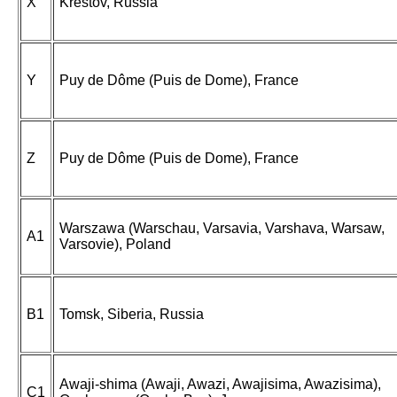
X
Krestov, Russia
Y
Puy de Dôme (Puis de Dome), France
Z
Puy de Dôme (Puis de Dome), France
Warszawa (Warschau, Varsavia, Varshava, Warsaw,
A1
Varsovie), Poland
B1
Tomsk, Siberia, Russia
Awaji-shima (Awaji, Awazi, Awajisima, Awazisima),
C1