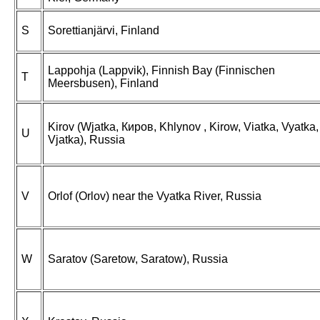
S
Sorettianjärvi, Finland
Lappohja (Lappvik), Finnish Bay (Finnischen
T
Meersbusen), Finland
Kirov (Wjatka, Киров, Khlynov , Kirow, Viatka, Vyatka,
U
Vjatka), Russia
V
Orlof (Orlov) near the Vyatka River, Russia
W
Saratov (Saretow, Saratow), Russia