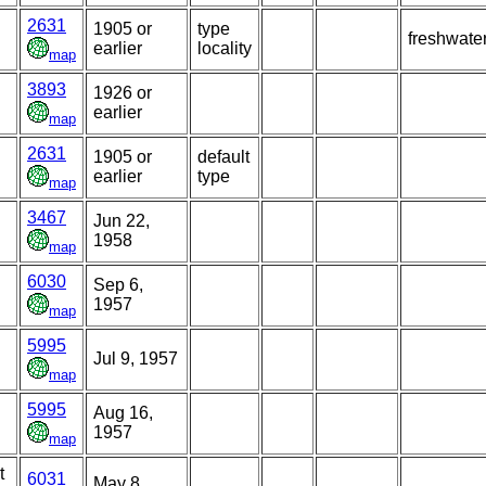
2631
1905 or
type
freshwate
earlier
locality
map
3893
1926 or
earlier
map
2631
1905 or
default
earlier
type
map
3467
Jun 22,
1958
map
6030
Sep 6,
1957
map
5995
Jul 9, 1957
map
5995
Aug 16,
1957
map
t
6031
May 8,