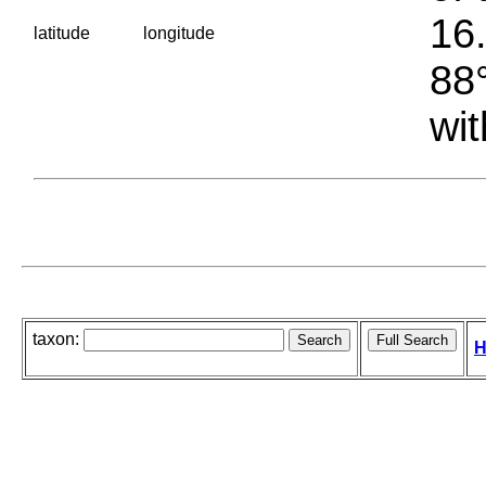
16.
latitude
longitude
88°
wit
taxon:
H