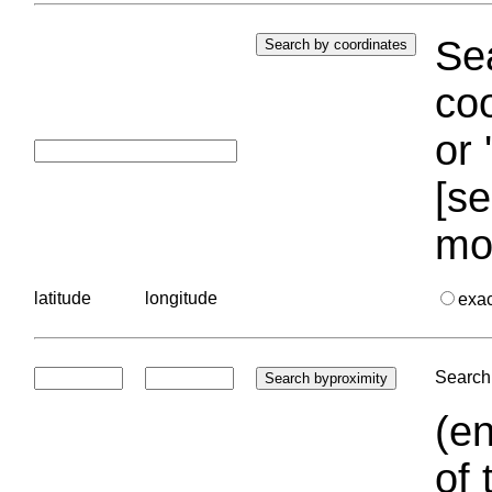
Sea
coo
or 
[se
mo
latitude
longitude
exa
Search 
(en
of 