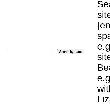
Sea
sit
[e
sp
e.g
si
Bea
e.g
wi
Liz