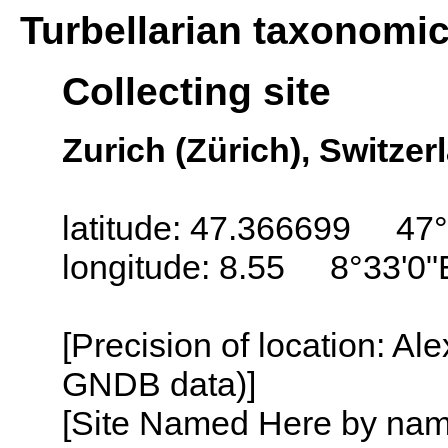
Turbellarian taxonomi
Collecting site
Zurich (Zürich), Switzer
latitude: 47.366699 47°
longitude: 8.55 8°33'0"
[Precision of location: Al
GNDB data)]
[Site Named Here by name o