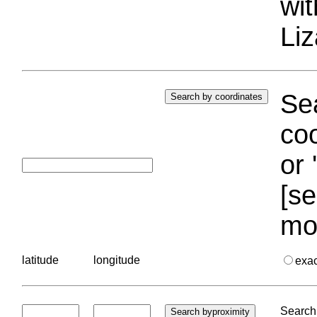
wi
Liz
Sea
coo
or 
[se
mo
latitude
longitude
exa
Search 