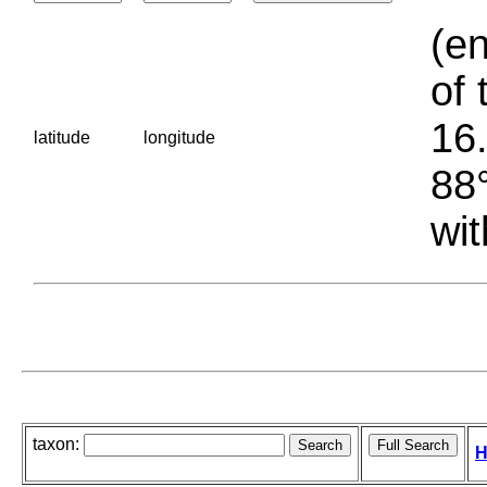
(en
of 
16.
latitude
longitude
88°
wit
taxon:
H