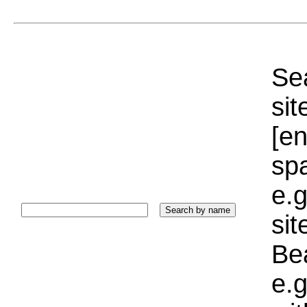
Sea
sit
[e
sp
e.g
si
Bea
e.g