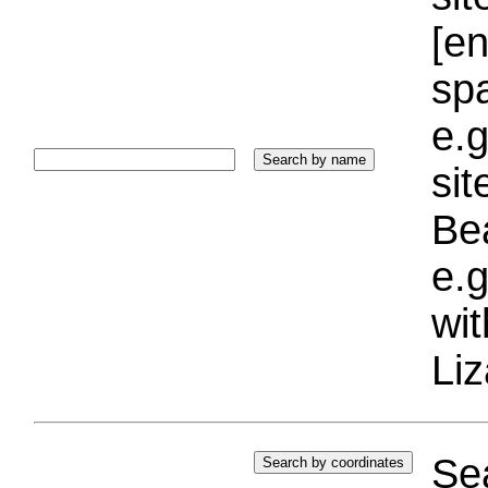
[e
sp
e.g
si
Bea
e.g
wi
Liz
Sea