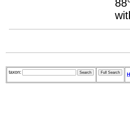
88°
wit
taxon:
H