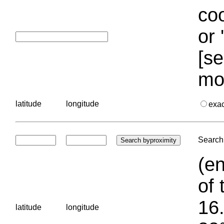
coo
or 
[se
mo
latitude
longitude
exa
Search 
(en
of 
16.
latitude
longitude