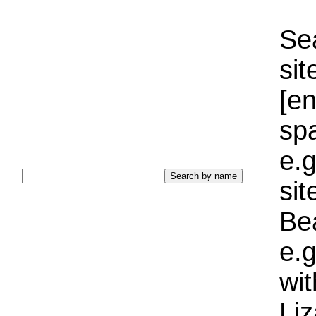
Sea
sit
[e
sp
e.g
si
Bea
e.g
wi
Liz