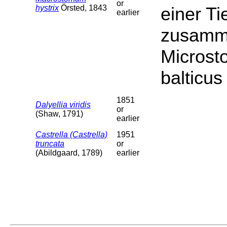
or
hystrix
Örsted, 1843
einer Ti
earlier
zusamme
Microst
balticus
1851
Dalyellia viridis
or
(Shaw, 1791)
earlier
Castrella (Castrella)
1951
truncata
or
(Abildgaard, 1789)
earlier