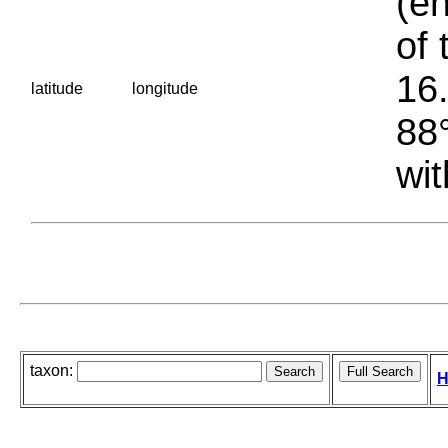
(en
of 
16.
latitude
longitude
88°
wit
taxon:
H