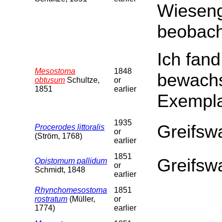
Wieseng
beobach
Ich fand
Mesostoma
1848
bewachs
obtusum
Schultze,
or
1851
earlier
Exempla
1935
Greifswa
Procerodes littoralis
or
(Ström, 1768)
earlier
1851
Greifswa
Opistomum pallidum
or
Schmidt, 1848
earlier
Rhynchomesostoma
1851
rostratum
(Müller,
or
1774)
earlier