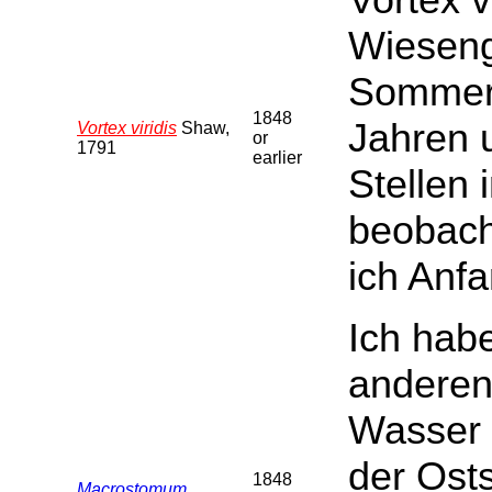
Wieseng
Sommer 
1848
Jahren 
Vortex viridis
Shaw,
or
1791
earlier
Stellen 
beobach
ich Anf
Ich habe
anderen
Wasser 
der Ost
1848
Macrostomum