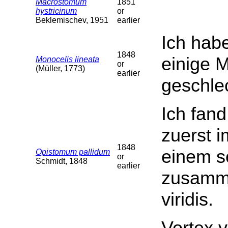
Macrostomum
1851
hystricinum
or
Beklemischev, 1951
earlier
Ich hab
1848
einige 
Monocelis lineata
or
(Müller, 1773)
earlier
geschlec
Ich fan
zuerst 
1848
einem s
Opistomum pallidum
or
Schmidt, 1848
earlier
zusamme
viridis.
Vortex vi