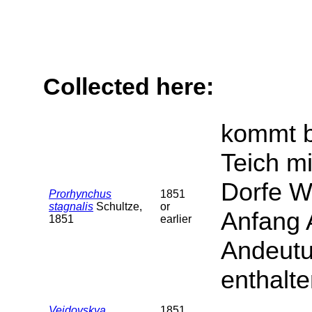
Collected here:
kommt b
Teich m
Dorfe W
Prorhynchus
1851
stagnalis
Schultze,
or
Anfang A
1851
earlier
Andeutu
enthalt
Vejdovskya
1851