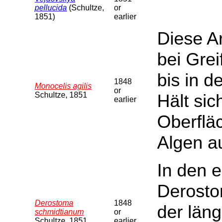
pellucida
(Schultze,
or
1851)
earlier
Diese Ar
bei Gre
bis in d
1848
Monocelis agilis
or
Schultze, 1851
Hält sic
earlier
Oberflä
Algen auf
In den 
Derosto
Derostoma
1848
der läng
schmidtianum
or
Schultze, 1851
earlier