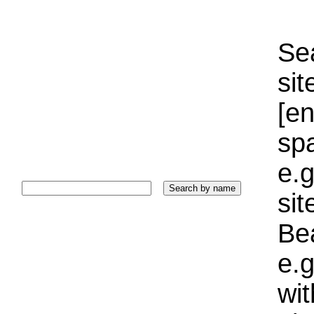
Sea
sit
[e
sp
e.g
si
Bea
e.g
wi