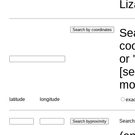
Liz
Sea
coo
or 
[se
mo
latitude
longitude
exa
Search 