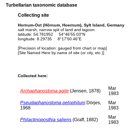
Turbellarian taxonomic database
Collecting site
Hornum-Ost (Hörnum, Hoernum), Sylt Island, Germany
salt marsh, narrow spit of land and lagoon.
latitude: 54.781952 54°46'55.03"N
longitude: 8.29735 8°17'50.46"E
[Precision of location: gauged from chart or map]
[Site Named Here by name of site (or city, etc.)]
Collected here:
Mar
Archaphanostoma agile
(Jensen, 1878)
1983
Pseudaphanostoma pelophilum
Dörjes,
Mar
1968
1983
Mar
Philactinoposthia saliens
(Graff, 1882)
1983