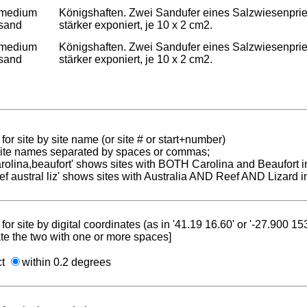
medium
Königshaften. Zwei Sandufer eines Salzwiesenpriels
sand
stärker exponiert, je 10 x 2 cm2.
medium
Königshaften. Zwei Sandufer eines Salzwiesenpriels
sand
stärker exponiert, je 10 x 2 cm2.
for site by site name (or site # or start+number)
 site names separated by spaces or commas;
carolina,beaufort' shows sites with BOTH Carolina and Beaufort i
reef austral liz' shows sites with Australia AND Reef AND Lizard i
for site by digital coordinates (as in '41.19 16.60' or '-27.900 1
te the two with one or more spaces]
ct
within 0.2 degrees