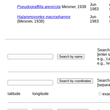
Jun
Pseudograffilla arenicola
Meixner, 1938
1983
Halammovortex macropharynx
Jun
(Meixner, 1938)
1983
Search 
[enter
e.g., '
e.g., '
Search 
[separa
latitude
longitude
exa