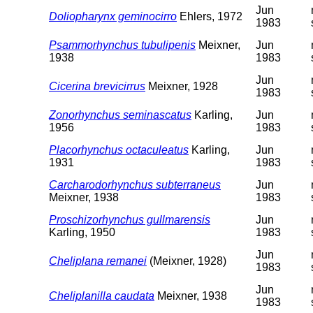
Jun
Doliopharynx geminocirro
Ehlers, 1972
1983
Psammorhynchus tubulipenis
Meixner,
Jun
1938
1983
Jun
Cicerina brevicirrus
Meixner, 1928
1983
Zonorhynchus seminascatus
Karling,
Jun
1956
1983
Placorhynchus octaculeatus
Karling,
Jun
1931
1983
Carcharodorhynchus subterraneus
Jun
Meixner, 1938
1983
Proschizorhynchus gullmarensis
Jun
Karling, 1950
1983
Jun
Cheliplana remanei
(Meixner, 1928)
1983
Jun
Cheliplanilla caudata
Meixner, 1938
1983