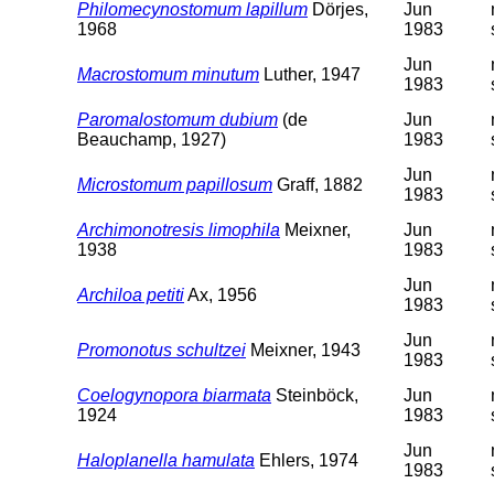
Philomecynostomum lapillum
Dörjes,
Jun
1968
1983
Jun
Macrostomum minutum
Luther, 1947
1983
Paromalostomum dubium
(de
Jun
Beauchamp, 1927)
1983
Jun
Microstomum papillosum
Graff, 1882
1983
Archimonotresis limophila
Meixner,
Jun
1938
1983
Jun
Archiloa petiti
Ax, 1956
1983
Jun
Promonotus schultzei
Meixner, 1943
1983
Coelogynopora biarmata
Steinböck,
Jun
1924
1983
Jun
Haloplanella hamulata
Ehlers, 1974
1983