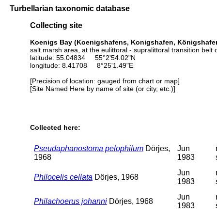
Turbellarian taxonomic database
Collecting site
Koenigs Bay (Koenigshafens, Konigshafen, Königshafen)
salt marsh area, at the eulittoral - supralittoral transition belt o
latitude: 55.04834 55°2'54.02"N
longitude: 8.41708 8°25'1.49"E
[Precision of location: gauged from chart or map]
[Site Named Here by name of site (or city, etc.)]
Collected here:
Pseudaphanostoma pelophilum
Dörjes,
Jun
1968
1983
Jun
Philocelis cellata
Dörjes, 1968
1983
Jun
Philachoerus johanni
Dörjes, 1968
1983