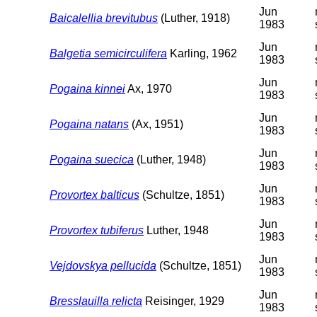
Jun
Baicalellia brevitubus
(Luther, 1918)
1983
Jun
Balgetia semicirculifera
Karling, 1962
1983
Jun
Pogaina kinnei
Ax, 1970
1983
Jun
Pogaina natans
(Ax, 1951)
1983
Jun
Pogaina suecica
(Luther, 1948)
1983
Jun
Provortex balticus
(Schultze, 1851)
1983
Jun
Provortex tubiferus
Luther, 1948
1983
Jun
Vejdovskya pellucida
(Schultze, 1851)
1983
Jun
Bresslauilla relicta
Reisinger, 1929
1983