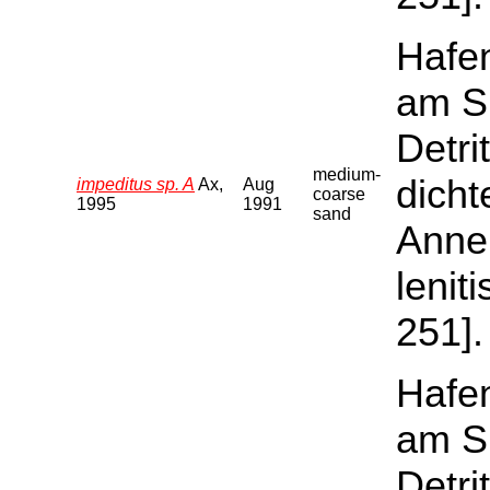
Hafen
am S
Detri
medium-
dicht
impeditus sp. A
Ax,
Aug
coarse
1995
1991
sand
Annel
lenit
251].
Hafen
am S
Detri