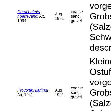
vorge
Coronhelmis
coarse
Grob
Aug
noerrevangi
Ax,
sand,
1991
1994
gravel
(Salz
Schwa
descr
Klein
Ostuf
vorge
coarse
Grob
Provortex karlingi
Aug
sand,
Ax, 1951
1991
gravel
(Salz