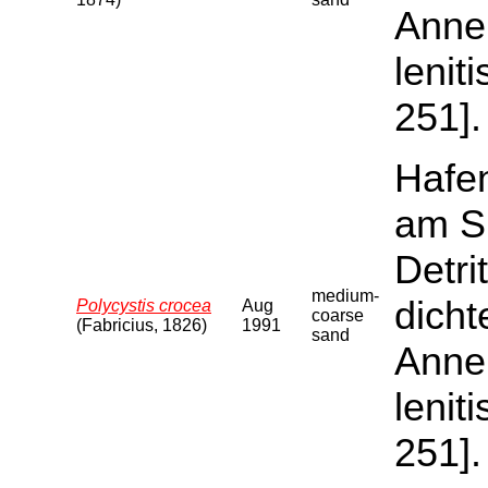
Annel
lenit
251].
Hafen
am S
Detri
medium-
dicht
Polycystis crocea
Aug
coarse
(Fabricius, 1826)
1991
sand
Annel
lenit
251].