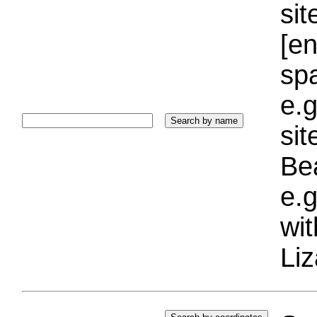
sit
[e
sp
e.g
si
Bea
e.g
wi
Liz