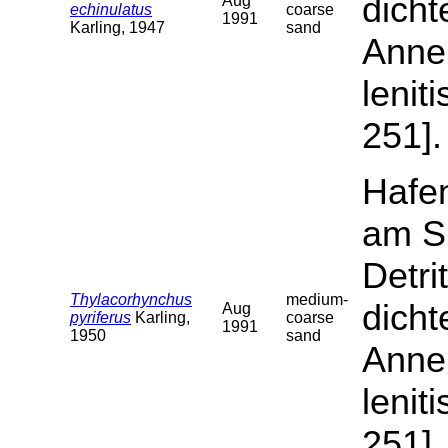
dicht
Aug
echinulatus
coarse
1991
Karling, 1947
sand
Annel
lenit
251].
Hafen
am S
Detri
Thylacorhynchus
medium-
dicht
Aug
pyriferus
Karling,
coarse
1991
1950
sand
Annel
lenit
251].