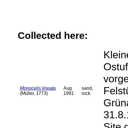
Collected here:
Klein
Ostuf
vorge
Felst
Monocelis lineata
Aug
sand,
(Müller, 1773)
1991
rock
Grüna
31.8.
Site 