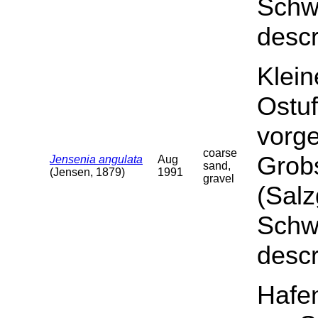
Schwa
descr
Klein
Ostuf
vorge
coarse
Grob
Jensenia angulata
Aug
sand,
(Jensen, 1879)
1991
gravel
(Salz
Schwa
descr
Hafen