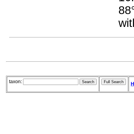
88°
wit
taxon:
H