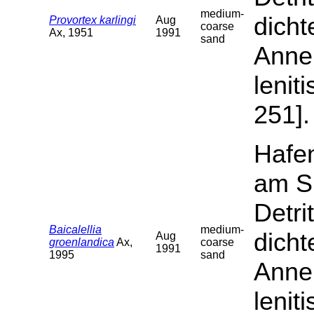
medium-
dicht
Provortex karlingi
Aug
coarse
Ax, 1951
1991
sand
Annel
lenit
251].
Hafen
am S
Detri
Baicalellia
medium-
dicht
Aug
groenlandica
Ax,
coarse
1991
1995
sand
Annel
lenit