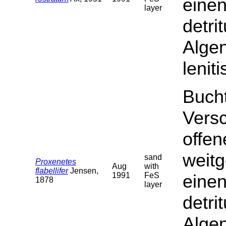
einen
layer
detri
Algen
lenit
Buch
Versc
offe
weit
sand
Proxenetes
Aug
with
flabellifer
Jensen,
1991
FeS
einen
1878
layer
detri
Algen