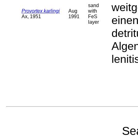
weit
sand
Provortex karlingi
Aug
with
Ax, 1951
1991
FeS
einen
layer
detri
Algen
lenit
Sea