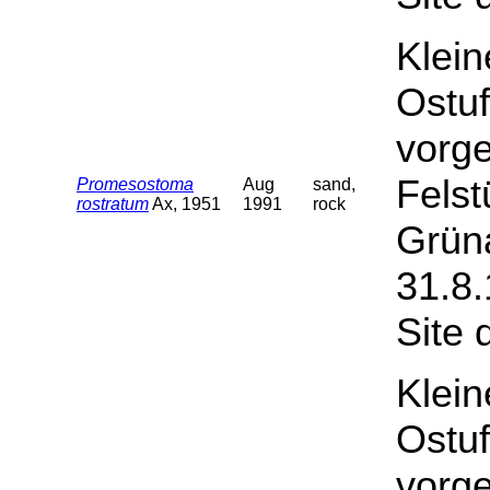
Klein
Ostuf
vorge
Felst
Promesostoma
Aug
sand,
rostratum
Ax, 1951
1991
rock
Grüna
31.8.
Site 
Klein
Ostuf
vorge