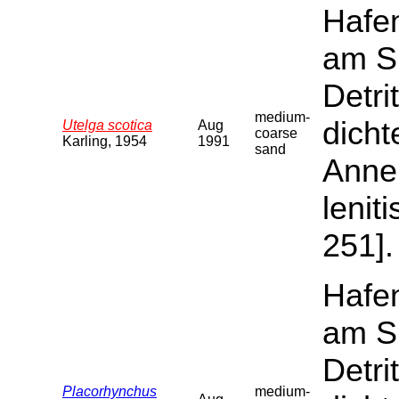
Hafen
am S
Detri
medium-
dicht
Utelga scotica
Aug
coarse
Karling, 1954
1991
sand
Annel
lenit
251].
Hafen
am S
Detri
Placorhynchus
medium-