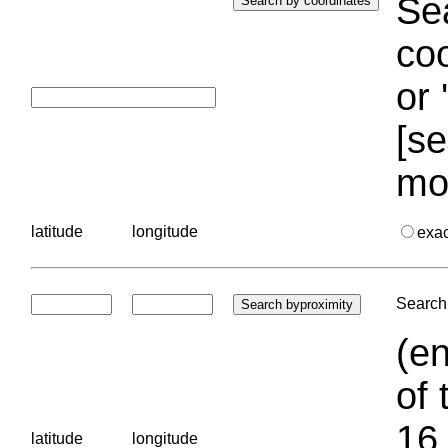
Sea
coo
or 
[se
mo
latitude
longitude
exa
Search 
(en
of 
16.
latitude
longitude