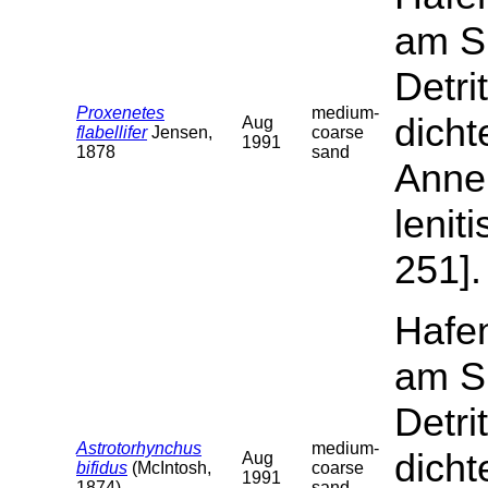
am S
Detri
Proxenetes
medium-
dicht
Aug
flabellifer
Jensen,
coarse
1991
1878
sand
Annel
lenit
251].
Hafen
am S
Detri
Astrotorhynchus
medium-
dicht
Aug
bifidus
(McIntosh,
coarse
1991
1874)
sand