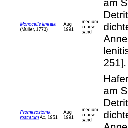
am S
Detri
medium-
dicht
Monocelis lineata
Aug
coarse
(Müller, 1773)
1991
sand
Annel
lenit
251].
Hafen
am S
Detri
medium-
dicht
Promesostoma
Aug
coarse
rostratum
Ax, 1951
1991
sand
Annel