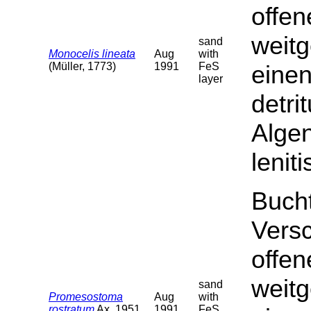
offe
weit
sand
Monocelis lineata
Aug
with
(Müller, 1773)
1991
FeS
einen
layer
detri
Algen
lenit
Buch
Versc
offe
weit
sand
Promesostoma
Aug
with
rostratum
Ax, 1951
1991
FeS