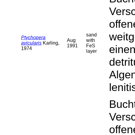
Versc
offe
weit
sand
Ptychopera
Aug
with
avicularis
Karling,
1991
FeS
einen
1974
layer
detri
Algen
lenit
Buch
Versc
offe