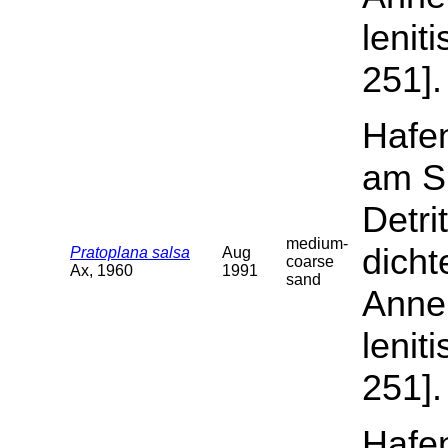
lenit
251].
Hafen
am S
Detri
medium-
dicht
Pratoplana salsa
Aug
coarse
Ax, 1960
1991
sand
Annel
lenit
251].
Hafen