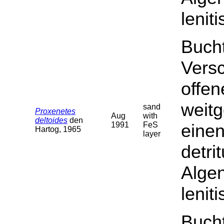
lenit
Buch
Versc
offe
weit
sand
Proxenetes
Aug
with
deltoides
den
1991
FeS
einen
Hartog, 1965
layer
detri
Algen
lenit
Buch