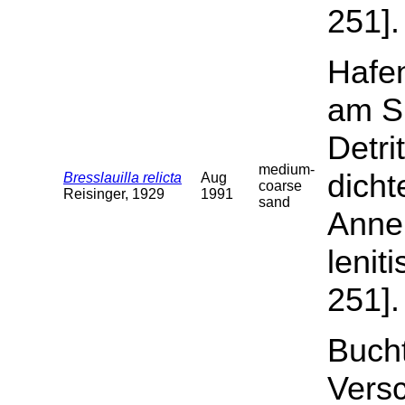
251].
Hafen
am S
Detri
medium-
dicht
Bresslauilla relicta
Aug
coarse
Reisinger, 1929
1991
sand
Annel
lenit
251].
Buch
Versc