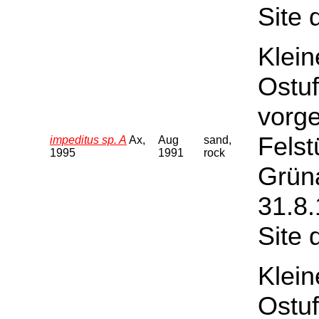
Site 
Klein
Ostuf
vorge
Felst
impeditus sp. A
Ax,
Aug
sand,
1995
1991
rock
Grüna
31.8.
Site 
Klein
Ostuf