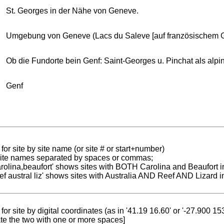
St. Georges in der Nähe von Geneve.
Umgebung von Geneve (Lacs du Saleve [auf französischem Gebie
Ob die Fundorte bein Genf: Saint-Georges u. Pinchat als alpi
Genf
for site by site name (or site # or start+number)
 site names separated by spaces or commas;
carolina,beaufort' shows sites with BOTH Carolina and Beaufort i
reef austral liz' shows sites with Australia AND Reef AND Lizard i
for site by digital coordinates (as in '41.19 16.60' or '-27.900 1
te the two with one or more spaces]