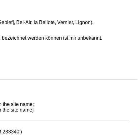
t], Bel-Air, la Bellote, Vernier, Lignon).
n bezeichnet werden können ist mir unbekannt.
n the site name;
n the site name]
53.283340')