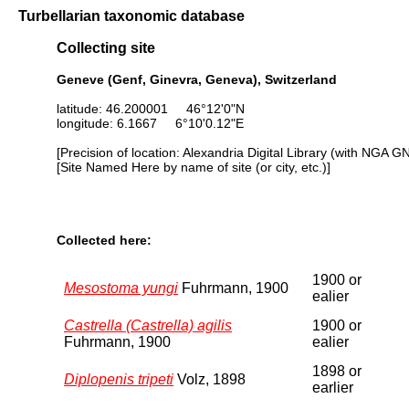
Turbellarian taxonomic database
Collecting site
Geneve (Genf, Ginevra, Geneva), Switzerland
latitude: 46.200001 46°12'0"N
longitude: 6.1667 6°10'0.12"E
[Precision of location: Alexandria Digital Library (with NGA G
[Site Named Here by name of site (or city, etc.)]
Collected here:
1900 or
Mesostoma yungi
Fuhrmann, 1900
ealier
Castrella (Castrella) agilis
1900 or
Fuhrmann, 1900
ealier
1898 or
Diplopenis tripeti
Volz, 1898
earlier