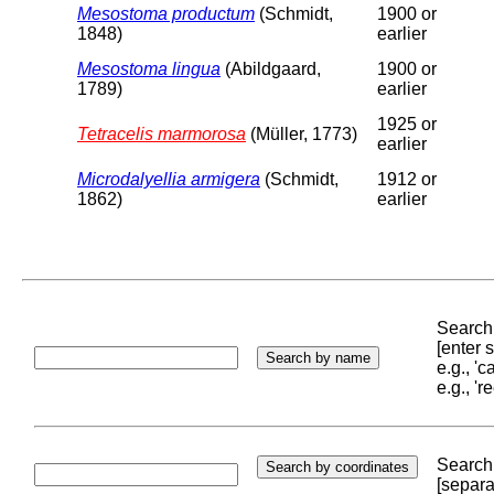
Mesostoma productum
(Schmidt,
1900 or
1848)
earlier
Mesostoma lingua
(Abildgaard,
1900 or
1789)
earlier
1925 or
Tetracelis marmorosa
(Müller, 1773)
earlier
Microdalyellia armigera
(Schmidt,
1912 or
1862)
earlier
Search 
[enter
e.g., '
e.g., '
Search 
[separa