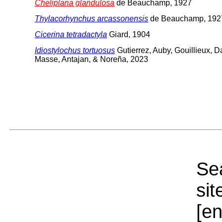
Cheliplana glandulosa
de Beauchamp, 1927
Thylacorhynchus arcassonensis
de Beauchamp, 192
Cicerina tetradactyla
Giard, 1904
Idiostylochus tortuosus
Gutierrez, Auby, Gouillieux, Da
Masse, Antajan, & Noreña, 2023
Sea
sit
[e