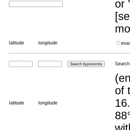
or 
[se
mo
latitude
longitude
exa
Search 
(en
of 
16.
latitude
longitude
88°
wit