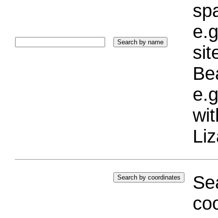
sp
e.g
si
Bea
e.g
wi
Liz
Sea
coo