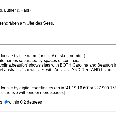
ng, Luther & Papi)
sengräben am Ufer des Sees.
for site by site name (or site # or start+number)
 site names separated by spaces or commas;
carolina,beaufort' shows sites with BOTH Carolina and Beaufort i
reef austral liz' shows sites with Australia AND Reef AND Lizard i
for site by digital coordinates (as in '41.19 16.60' or '-27.900 1
te the two with one or more spaces]
ct
within 0.2 degrees