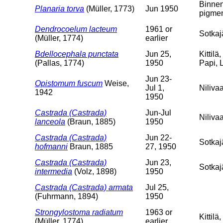
Binnen
Planaria torva
(Müller, 1773)
Jun 1950
pigment
Dendrocoelum lacteum
1961 or
Sotkajä
(Müller, 1774)
earlier
Bdellocephala punctata
Jun 25,
Kittilä
(Pallas, 1774)
1950
Papi, 
Jun 23-
Opistomum fuscum
Weise,
Jul 1,
Nilivaa
1942
1950
Castrada (Castrada)
Jun-Jul
Niliva
lanceola
(Braun, 1885)
1950
Castrada (Castrada)
Jun 22-
Sotkajä
hofmanni
Braun, 1885
27, 1950
Castrada (Castrada)
Jun 23,
Sotkaj
intermedia
(Volz, 1898)
1950
Castrada (Castrada) armata
Jul 25,
(Fuhrmann, 1894)
1950
Strongylostoma radiatum
1963 or
Kittilä
(Müller, 1774)
earlier