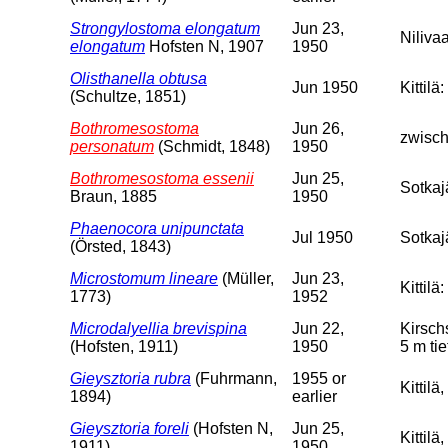
Strongylostoma elongatum
Jun 23,
Niliva
elongatum
Hofsten N, 1907
1950
Olisthanella obtusa
Jun 1950
Kittil
(Schultze, 1851)
Bothromesostoma
Jun 26,
zwisch
personatum
(Schmidt, 1848)
1950
Bothromesostoma essenii
Jun 25,
Sotkajä
Braun, 1885
1950
Phaenocora unipunctata
Jul 1950
Sotkaj
(Örsted, 1843)
Microstomum lineare
(Müller,
Jun 23,
Kittil
1773)
1952
Microdalyellia brevispina
Jun 22,
Kirsch
(Hofsten, 1911)
1950
5 m tie
Gieysztoria rubra
(Fuhrmann,
1955 or
Kittil
1894)
earlier
Gieysztoria foreli
(Hofsten N,
Jun 25,
Kittilä
1911)
1950