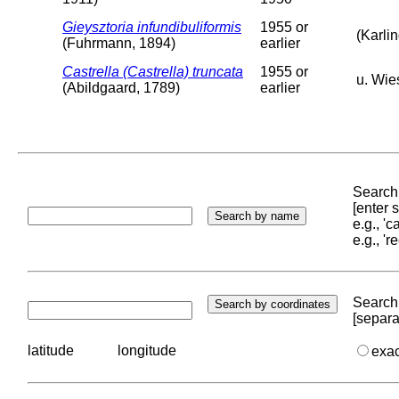
Gieysztoria infundibuliformis
1955 or
(Karli
(Fuhrmann, 1894)
earlier
Castrella (Castrella) truncata
1955 or
u. Wie
(Abildgaard, 1789)
earlier
Search 
[enter
e.g., '
e.g., '
Search 
[separa
latitude
longitude
exa