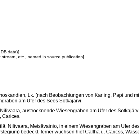
NDB data)]
or stream, etc., named in source publication]
noskandien, Lk. (nach Beobachtungen von Karling, Papi und mir 1
gräben am Ufer des Sees Sotkajärvi.
ä, Nilivaara, austrocknende Wiesengräben am Ufer des Sotkajär
, Carices.
ttilä, Nilivaara, Metsävainio, in einem Wiesengraben am Ufer 
stegium) bedeckt, ferner wuchsen hief Caltha u. Caricss, Wasser