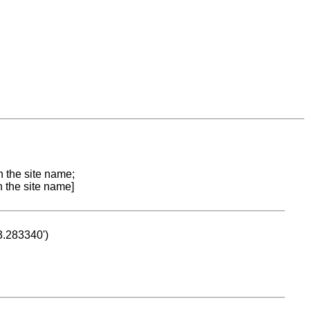
n the site name;
n the site name]
53.283340')