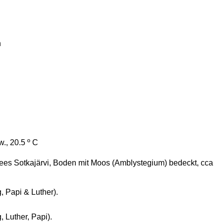
n
w., 20.5 º C
Sees Sotkajärvi, Boden mit Moos (Amblystegium) bedeckt, cca
, Papi & Luther).
, Luther, Papi).