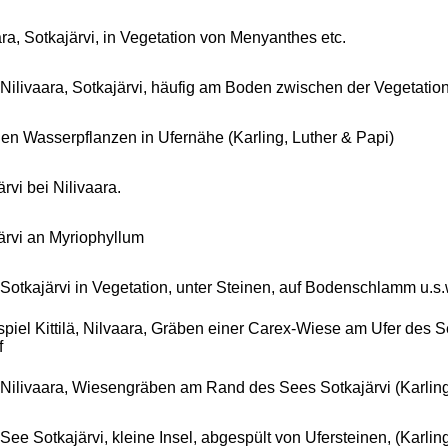
ara, Sotkajärvi, in Vegetation von Menyanthes etc.
ä: Nilivaara, Sotkajärvi, häufig am Boden zwischen der Vegetatio
en Wasserpflanzen in Ufernähe (Karling, Luther & Papi)
rvi bei Nilivaara.
ärvi an Myriophyllum
ä: Sotkajärvi in Vegetation, unter Steinen, auf Bodenschlamm u.s.
spiel Kittilä, Nilvaara, Gräben einer Carex-Wiese am Ufer des 
f
ä, Nilivaara, Wiesengräben am Rand des Sees Sotkajärvi (Karling
, See Sotkajärvi, kleine Insel, abgespült von Ufersteinen, (Karling