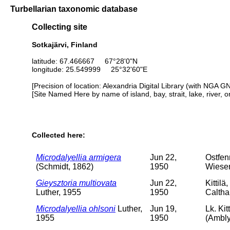
Turbellarian taxonomic database
Collecting site
Sotkajärvi, Finland
latitude: 67.466667 67°28'0"N
longitude: 25.549999 25°32'60"E
[Precision of location: Alexandria Digital Library (with NGA G
[Site Named Here by name of island, bay, strait, lake, river, 
Collected here:
Microdalyellia armigera
Jun 22,
Ostfen
(Schmidt, 1862)
1950
Wiesen
Gieysztoria multiovata
Jun 22,
Kittil
Luther, 1955
1950
Caltha
Microdalyellia ohlsoni
Luther,
Jun 19,
Lk. Ki
1955
1950
(Ambly