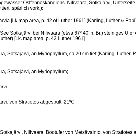
gewässer Ostfennoskandiens. Nilivaara, Sotkajärvi, Unterseite 
iert, spärlich vork.);
rvia [Lk map area, p. 42 of Luther 1961] (Karling, Luther & Papi)
, See Sotkajärvi bei Nilivaara (etwa 67º 40' n. Br.) steiniges Ufe
Luther) [Lk. map area, p. 42 Luther 1961]
ra, Sotkajärvi, an Myriophyllum, ca 20 cm tief (Karling, Luther, P
ara, Sotkajärvi, an Myriophyllum;
rvi.
ärvi, von Stratiotes abgespült, 21ºC
, Sotkajärvi, Nilivaara, Bootufer von Metsävainio, von Stratiotes 