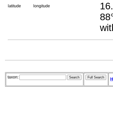
16.
latitude
longitude
88°
wit
taxon:
H