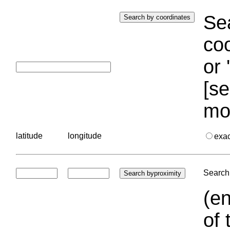
Sea
coo
or 
[se
mo
latitude
longitude
exa
Search 
(en
of 