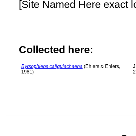
[Site Named Here exact lo
Collected here:
Byrsophlebs caligulachaena
(Ehlers & Ehlers,
J
1981)
2