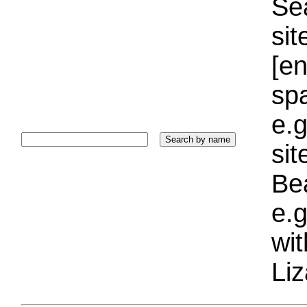
Sea
sit
[e
sp
e.g
si
Bea
e.g
wi
Liz