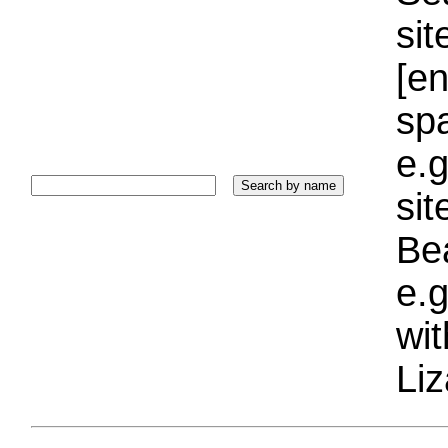
sit
[e
sp
e.g
si
Bea
e.g
wi
Liz