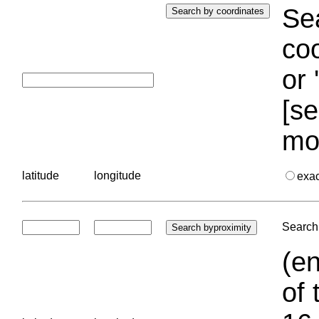
Sea
coo
or 
[se
mo
latitude
longitude
exa
Search 
(en
of 