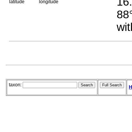
16.
latitude
longitude
88°
wit
taxon:
H