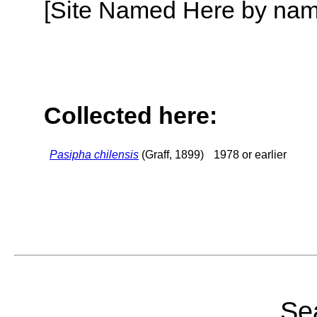
[Site Named Here by name o
Collected here:
Pasipha chilensis
(Graff, 1899)
1978 or earlier
Sea