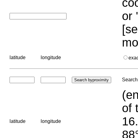
coo
or 
[se
mo
latitude
longitude
exa
Search 
(en
of 
16.
latitude
longitude
88°