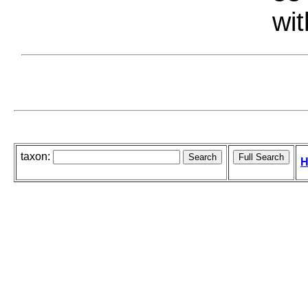
wit
taxon:
H