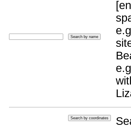
[e
sp
e.g
si
Bea
e.g
wi
Liz
Sea