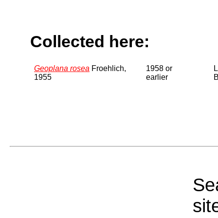
Collected here:
Geoplana rosea
Froehlich,
1958 or
L
1955
earlier
B
Sea
sit