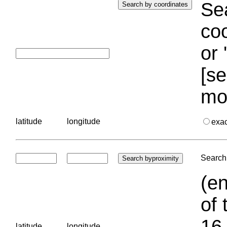
Sea
coo
or 
[se
mo
latitude
longitude
exa
Search 
(en
of 
16.
latitude
longitude