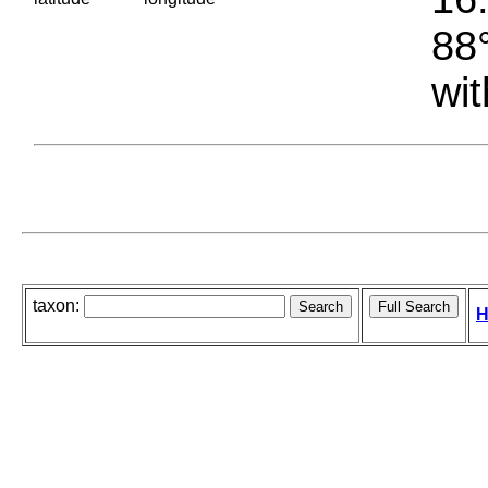
88°
wit
taxon:
H