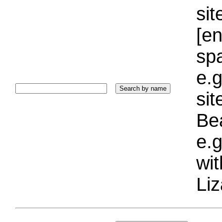
sit
[e
sp
e.g
si
Bea
e.g
wi
Liz