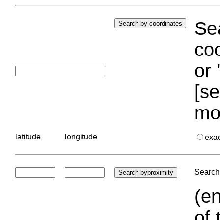
Sea
coo
or 
[se
mo
latitude
longitude
exa
Search 
(en
of 