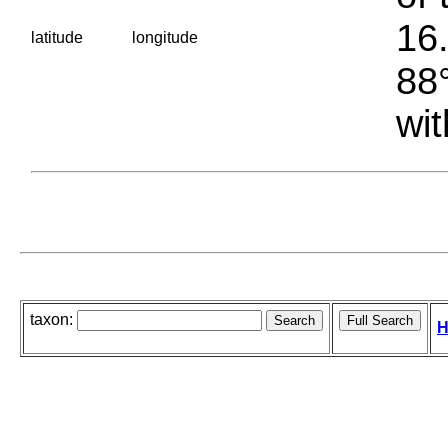
16.
latitude
longitude
88°
wit
taxon:
H