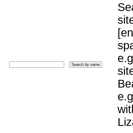
Sea
sit
[e
sp
e.g
si
Bea
e.g
wi
Liz