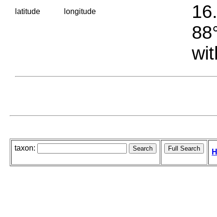
16.
latitude
longitude
88°
wit
taxon:
H