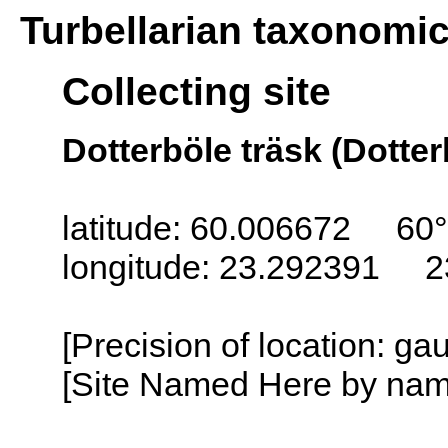
Turbellarian taxonomi
Collecting site
Dotterböle träsk (Dotte
latitude: 60.006672 60°
longitude: 23.292391 2
[Precision of location: g
[Site Named Here by name o