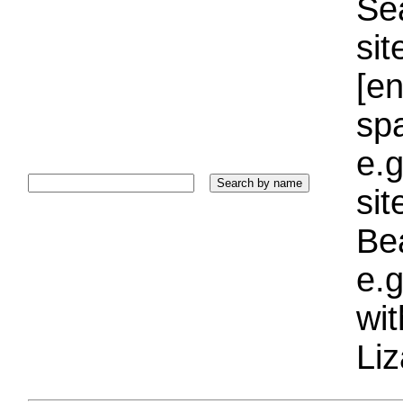
Sea
sit
[e
sp
e.g
si
Bea
e.g
wi
Liz