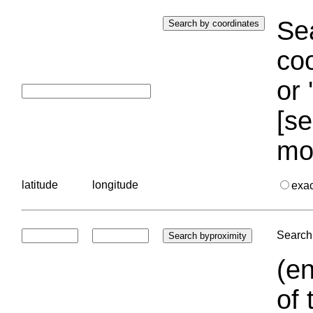
Sea
coo
or 
[se
mo
latitude
longitude
exa
Search 
(en
of 