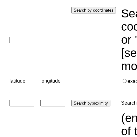
Sea
coo
or 
[se
mo
latitude
longitude
exa
Search 
(en
of 