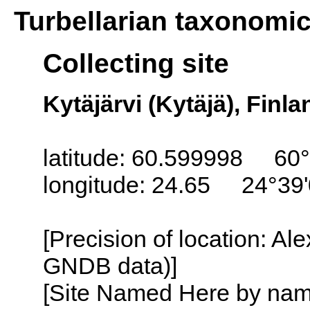
Turbellarian taxonomi
Collecting site
Kytäjärvi (Kytäjä), Finla
latitude: 60.599998 60°
longitude: 24.65 24°39
[Precision of location: Al
GNDB data)]
[Site Named Here by name o