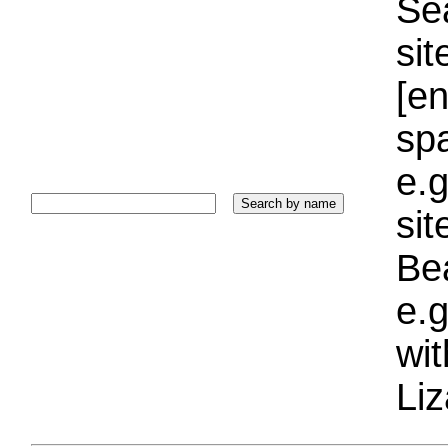
Sea
sit
[e
sp
e.g
si
Bea
e.g
wi
Liz