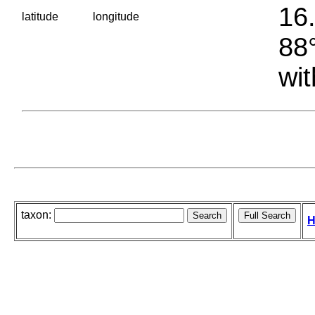
16.
latitude
longitude
88°
wit
taxon:
H