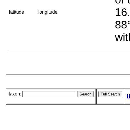
16.
latitude
longitude
88°
wit
taxon:
H