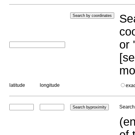
Sea
coo
or 
[se
mo
latitude
longitude
exa
Search 
(en
of 