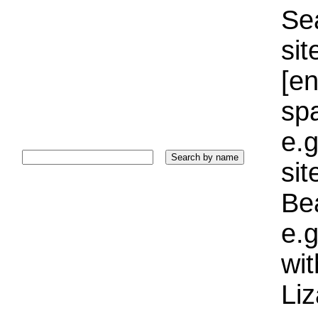
Sea
sit
[e
sp
e.g
si
Bea
e.g
wi
Liz