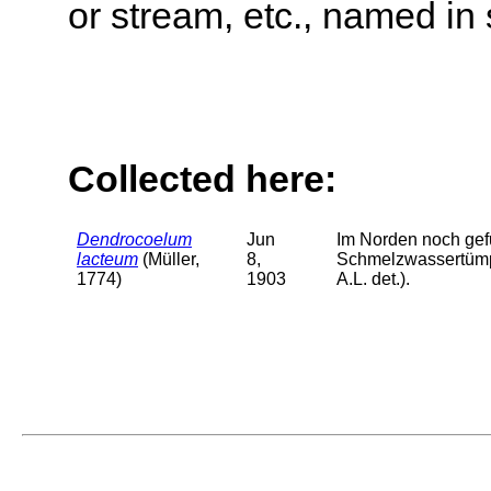
or stream, etc., named in 
Collected here:
Dendrocoelum
Jun
Im Norden noch gefu
lacteum
(Müller,
8,
Schmelzwassertümpe
1774)
1903
A.L. det.).