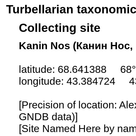
Turbellarian taxonomi
Collecting site
Kanin Nos (Канин Нос, 
latitude: 68.641388 68
longitude: 43.384724 4
[Precision of location: Al
GNDB data)]
[Site Named Here by name o