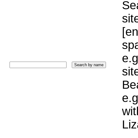
Sea
sit
[e
sp
e.g
si
Bea
e.g
wi
Liz