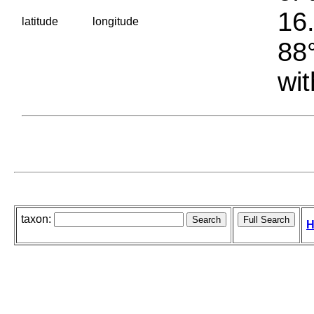
16.
latitude
longitude
88°
wit
taxon:
H