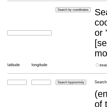
Sea
coo
or 
[se
mo
latitude
longitude
exa
Search 
(en
of 