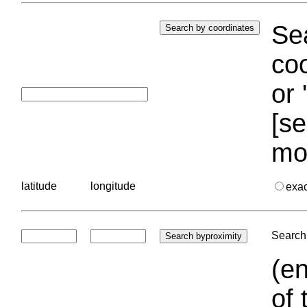
Sea
coo
or 
[se
mo
latitude
longitude
exa
Search 
(en
of 