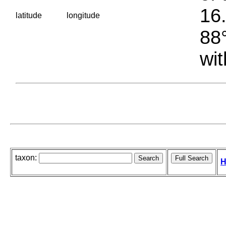
16.
latitude
longitude
88°
wit
taxon:
H