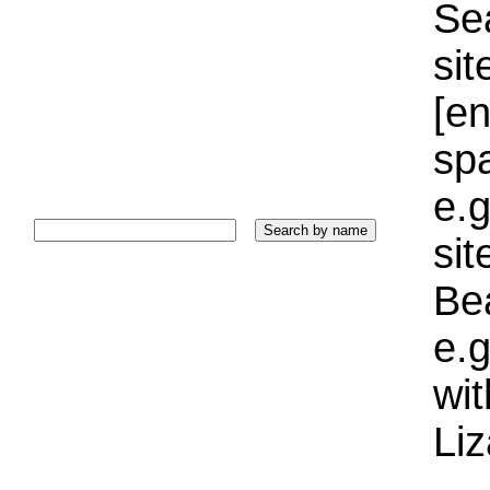
Sea
sit
[e
sp
e.g
si
Bea
e.g
wi
Liz